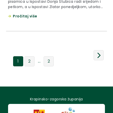
pisarnica u Ispostavi Donja Stubica radi srijedom i
petkom, a u Ispostavi Zlatar ponedjeljkom, utorkom
i četvrtkom. Zahvaljujemo građanima na
Pročitaj više
razumijevanju.
...
1
2
2
Krapinsko-zagorska županija