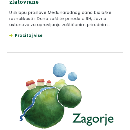
zlatovrane
U sklopu proslave Međunarodnog dana biološke
raznolikosti i Dana zaštite prirode u RH, Javna
ustanova za upravljanje zaštićenim prirodnim
vrijednostima na području Krapinsko-zagorske
Pročitaj više
županje u suradnji sa Zavodom za ornitologiju
HAZU-a i Državnim zavodom za zaštitu prirode
dana u petak je prezentirala početak projekta
praćenja stanja ptice zlatovrane.