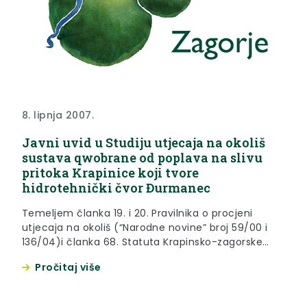
8. lipnja 2007.
Javni uvid u Studiju utjecaja na okoliš
sustava qwobrane od poplava na slivu
pritoka Krapinice koji tvore
hidrotehnički čvor Đurmanec
Temeljem članka 19. i 20. Pravilnika o procjeni
utjecaja na okoliš (“Narodne novine” broj 59/00 i
136/04)i članka 68. Statuta Krapinsko-zagorske
županije (“Službeni glasnik Krapinsko-zagorske
Pročitaj više
županije” broj 13/01), objavljuje se J A V N I U V I
Du Studiju utjecaja na okoliš sustava obrane od
poplava na slivu pritoka Krapinice koji tvore