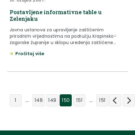
Postavljene informativne table u
Zelenjaku
Javna ustanova za upravljanje zaštićenim
prirodnim vrijednostima na području Krapinsko-
zagorske županije u sklopu uređenja zaštićene
prirodne vrijednosti – značajnog krajobraza
Pročitaj više
Zelenjak, jučer je postavila informativne table sa
podacima o značajnom krajobrazu, kao i važnim
objektima koji se nalaze na području koje je pod
zaštitom.
...
...
1
148
149
150
151
151