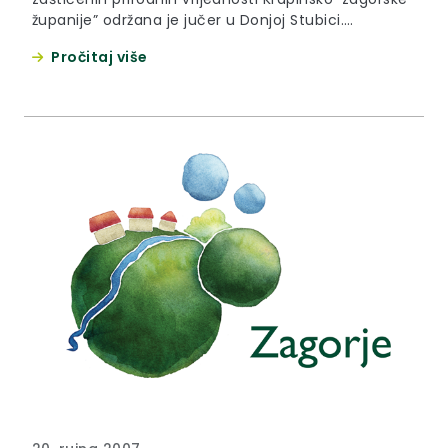
županije” održana je jučer u Donjoj Stubici.
Krapinsko-zagorska županija, u sklopu Javne
Pročitaj više
ustanove za upravljanje zaštićenim prirodnim
vrijednostima, u 2008. trebala bi zaposliti prvog
nadzornika.