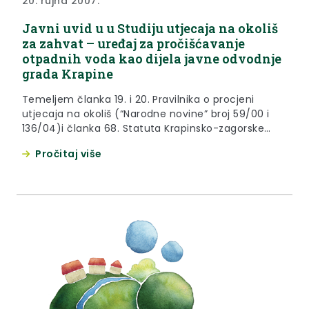
20. rujna 2007.
Javni uvid u u Studiju utjecaja na okoliš
za zahvat – uređaj za pročišćavanje
otpadnih voda kao dijela javne odvodnje
grada Krapine
Temeljem članka 19. i 20. Pravilnika o procjeni
utjecaja na okoliš (“Narodne novine” broj 59/00 i
136/04)i članka 68. Statuta Krapinsko-zagorske
županije (“Službeni glasnik Krapinsko-zagorske
Pročitaj više
županije” broj 13/01), objavljuje se J A V N I U V I
Du Studiju utjecaja na okoliš za zahvat – uređaj za
pročišćavanje otpadnih voda kao dijela javne...