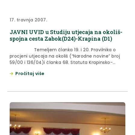
17. travnja 2007.
JAVNI UVID u Studiju utjecaja na okoliš-
spojna cesta Zabok(D24)-Krapina (D1)
Temeljem članka 19. i 20. Pravilnika o
procjeni utjecaja na okoliš (“Narodne novine” broj
59/00 i 136/04)i članka 68. Statuta Krapinsko-
zagorske županije (“Službeni glasnik Krapinsko-
Pročitaj više
zagorske županije” broj 13/01), objavljuje se J A V
N I U V I Du Studiju utjecaja na okoliš-spojna cesta
Zabok(D24)-Krapina (D1) I Odluka KomisijeOdluka
Komisije za ocjenu studija o utjecaju...