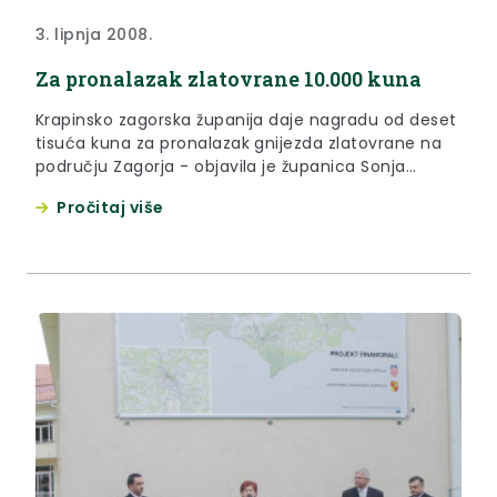
3. lipnja 2008.
Za pronalazak zlatovrane 10.000 kuna
Krapinsko zagorska županija daje nagradu od deset
tisuća kuna za pronalazak gnijezda zlatovrane na
području Zagorja - objavila je županica Sonja
Borovčak na jučerašnjem predstavljanju projekta
Pročitaj više
„Uspostava programa praćenja stanja ugroženih
vrsta ptica gnjezdarica poljoprivrednih staništa na
području Krapinsko-zagorske županije“.