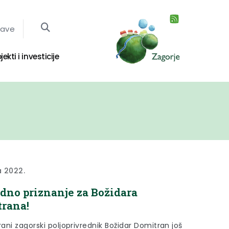
jave
jekti i investicije
a 2022.
edno priznanje za Božidara
rana!
ani zagorski poljoprivrednik Božidar Domitran još