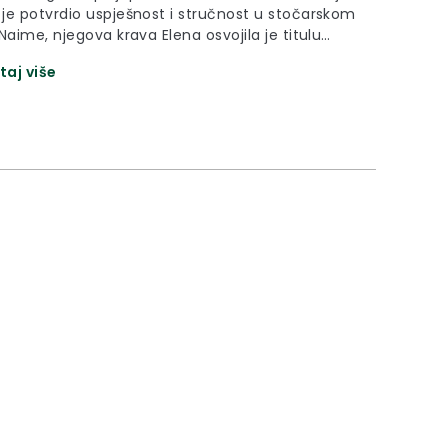
je potvrdio uspješnost i stručnost u stočarskom
Naime, njegova krava Elena osvojila je titulu
ke na Državnoj stočarskoj izložbi simentalske
taj više
e na 29. Jesenskom međunarodnom
rskom sajmu u Gudovcu.