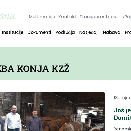
Multimedija
Kontakt
Transparentnost
ePri
Institucije
Dokumenti
Područja
Natječaji
Nabava
Pro
OŽBA KONJA KZŽ
13. rujn
Još j
Domit
Renomir