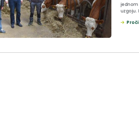
jednom 
uzgoju. 
šampion
Proči
pasmin
bjelova