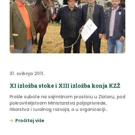
31. svibnja 2011.
XI izložba stoke i XIII izložba konja KZŽ
Prošle subote na sajmišnom prostoru u Zlataru, pod
pokroviteljstvom Ministarstva poljoprivrede,
ribarstva i ruralnog razvoja, a u organizaciji
Krapinsko-zagorske županije, Hrvatske
Pročitaj više
poljoprivredne agencije, Grada Zlatara, Hrvatske
poljoprivredne komore, Hrvatske gospodarske
komore – Županijske komore Krapina, te udruga