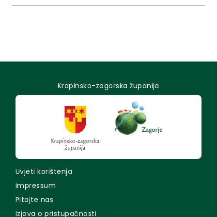
stočara i konjogojaca održana je XI. izložba stoke i
XIII. izložba konja Krapinsko-zagorske županije
Krapinsko-zagorska županija
Uvjeti korištenja
Impressum
Pitajte nas
Izjava o pristupačnosti