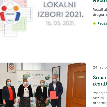
Rezul
Rezultat
drugom
Proči
24. svib
Župan
rezul
Predsje
Mrzljak je u ponedjeljak, 24. svibnja 2021. godine, u
prostor