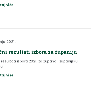
 službene rezultate izbora 2021. godine te
taj više
la izabranom županu Krapinsko-zagorske
 Željku Kolaru i njegovoj zamjenici Jasni Petek.
nja 2021.
ni rezultati izbora za županiju
rezultati izbora 2021. za župana i županijsku
nu
taj više