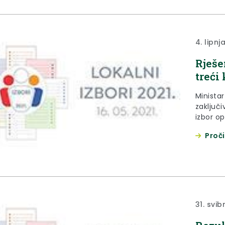
4. lipnj
Rješe
treći
Ministar
zaključi
izbor o
Proči
31. svib