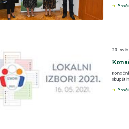
predala
Proči
čestita
županije
20. svib
Konač
Konačni 
skupšti
Proči