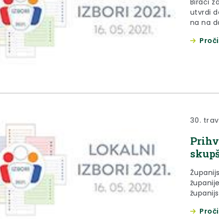
Birači z
utvrdi d
na na da
ostvari
Proči
glasovan
imovins
birača 
19:00 sa
Stubici 
30. trav
Prihv
skupš
Županij
županije
županij
Proči