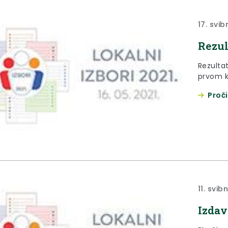
17. svib
Rezul
Rezultat
prvom 
Proči
11. svib
Izdav