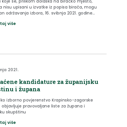
a koje se, prilikom dolaska na biračko mjesto,
a nisu upisani u izvatke iz popisa birača, mogu
n održavanja izbora, 16. svibnja 2021. godine
ti svoje pravo glasovanja s potvrdom za
taj više
je koju izdaje Upravni odjel za opću upravu i
ko-pravne poslove prema mjestu prebivališta
za sve vrijeme glasovanja u vremenu od 7:00 do
ti u Krapini, Pregradi, Klanjcu, Zaboku, Donjoj
i Zlataru
nja 2021.
aćene kandidature za županijsku
tinu i župana
sko izborno povjerenstvo Krapinsko-zagorske
 objavljuje pravovaljane liste za župana i
sku skupštinu
taj više