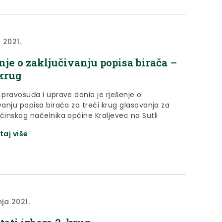
a 2021.
nje o zaključivanju popisa birača –
 krug
 pravosuđa i uprave donio je rješenje o
vanju popisa birača za treći krug glasovanja za
pćinskog načelnika općine Kraljevec na Sutli
taj više
nja 2021.