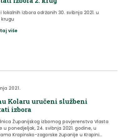
tati izbora 2. krug
i lokalnih izbora održanih 30. svibnja 2021. u
 krugu
taj više
nja 2021.
u Kolaru uručeni službeni
tati izbora
dnica Županijskog izbornog povjerenstva Vlasta
ijama Krapinsko-zagorske županije u Krapini