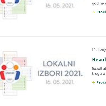
godine u
Proči
14. lipn
Rezul
Rezultat
krugu u 
Proči