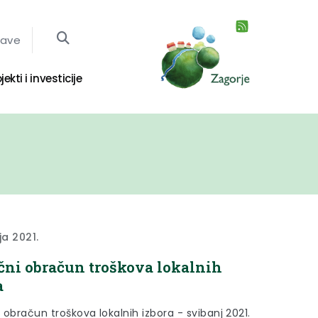
jave
jekti i investicije
ja 2021.
ni obračun troškova lokalnih
a
obračun troškova lokalnih izbora - svibanj 2021.