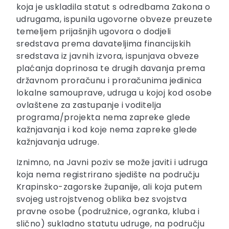
koja je uskladila statut s odredbama Zakona o
udrugama, ispunila ugovorne obveze preuzete
temeljem prijašnjih ugovora o dodjeli
sredstava prema davateljima financijskih
sredstava iz javnih izvora, ispunjava obveze
plaćanja doprinosa te drugih davanja prema
državnom proračunu i proračunima jedinica
lokalne samouprave, udruga u kojoj kod osobe
ovlaštene za zastupanje i voditelja
programa/projekta nema zapreke glede
kažnjavanja i kod koje nema zapreke glede
kažnjavanja udruge.
Iznimno, na Javni poziv se može javiti i udruga
koja nema registrirano sjedište na području
Krapinsko-zagorske županije, ali koja putem
svojeg ustrojstvenog oblika bez svojstva
pravne osobe (podružnice, ogranka, kluba i
slično) sukladno statutu udruge, na području