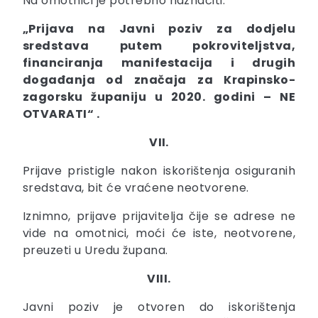
Na omotnici je potrebno naznačiti:
„Prijava na Javni poziv za dodjelu
sredstava putem pokroviteljstva,
financiranja manifestacija i drugih
događanja od značaja za Krapinsko-
zagorsku županiju u 2020. godini – NE
OTVARATI“ .
VII.
Prijave pristigle nakon iskorištenja osiguranih
sredstava, bit će vraćene neotvorene.
Iznimno, prijave prijavitelja čije se adrese ne
vide na omotnici, moći će iste, neotvorene,
preuzeti u Uredu župana.
VIII.
Javni poziv je otvoren do iskorištenja