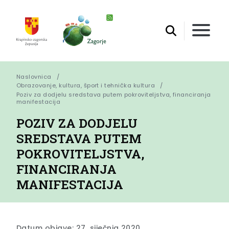
Naslovnica
Obrazovanje, kultura, šport i tehnička kultura
Poziv za dodjelu sredstava putem pokroviteljstva, financiranja 
manifestacija
POZIV ZA DODJELU
SREDSTAVA PUTEM
POKROVITELJSTVA,
FINANCIRANJA
MANIFESTACIJA
Datum objave: 27. siječnja 2020.