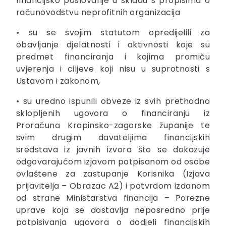
financijsko poslovanje u skladu s propisima o
računovodstvu neprofitnih organizacija
• su se svojim statutom opredijelili za
obavljanje djelatnosti i aktivnosti koje su
predmet financiranja i kojima promiču
uvjerenja i ciljeve koji nisu u suprotnosti s
Ustavom i zakonom,
• su uredno ispunili obveze iz svih prethodno
sklopljenih ugovora o financiranju iz
Proračuna Krapinsko-zagorske županije te
svim drugim davateljima financijskih
sredstava iz javnih izvora što se dokazuje
odgovarajućom izjavom potpisanom od osobe
ovlaštene za zastupanje Korisnika (Izjava
prijavitelja – Obrazac A2) i potvrdom izdanom
od strane Ministarstva financija – Porezne
uprave koja se dostavlja neposredno prije
potpisivanja ugovora o dodjeli financijskih