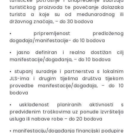
turističke potrošnje i unapređenje sadržaja
turističkog proizvoda te povećanje dolazaka
turista a koje su od međunarodnog ili
državnog značaja, – do 30 bodova
• pripremljenost predloženog
događaja/manifestacije- do 10 bodova
• jasno definiran i realno dostižan cilj
manifestacije/događanja, – do 10 bodova
• stupanj suradnje i partnerstva s lokalnim
JLS-ima i drugim tijelima društva tijekom
provedbe manifestacije/događaja, – do 10
bodova
• usklađenost planiranih aktivnosti s
predviđenim troškovima uz ponude izvršitelja
usluga ili nabave robe – do 20 bodova
• manifestaciju/događanja financijski podupire