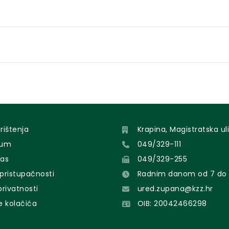
orištenja
Krapina, Magistratska uli
sum
049/329-111
nas
049/329-255
 pristupačnosti
Radnim danom od 7 do 
 privatnosti
ured.zupana@kzz.hr
e kolačića
OIB: 20042466298