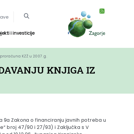
jave
jekti i investicije
z proračuna KZŽ u 2007.g.
DAVANJU KNJIGA IZ
a 9a Zakona o financiranju javnih potreba u
e” broj 47/90 i 27/93) i Zaključka s V