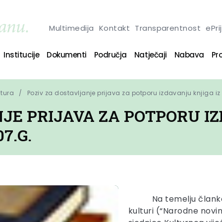
Multimedija
Kontakt
Transparentnost
ePri
Institucije
Dokumenti
Područja
Natječaji
Nabava
Pro
ltura
Poziv za dostavljanje prijava za potporu izdavanju knjiga i
JE PRIJAVA ZA POTPORU IZ
7.G.
Na temelju člank
kulturi (“Narodne novin