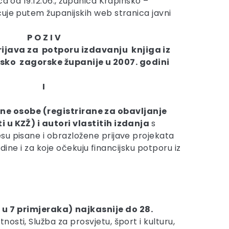
ća od 19.12.06., županica Krapinsko –
uje putem županijskih web stranica javni
P O Z I V
rijava za potporu izdavanju knjiga iz
sko zagorske županije u 2007. godini
I
ne osobe (registrirane za obavljanje
 u KZŽ) i autori vlastitih izdanja
s
u pisane i obrazložene prijave projekata
dine i za koje očekuju financijsku potporu iz
 u 7 primjeraka)
najkasnije do 28.
osti, Služba za prosvjetu, šport i kulturu,