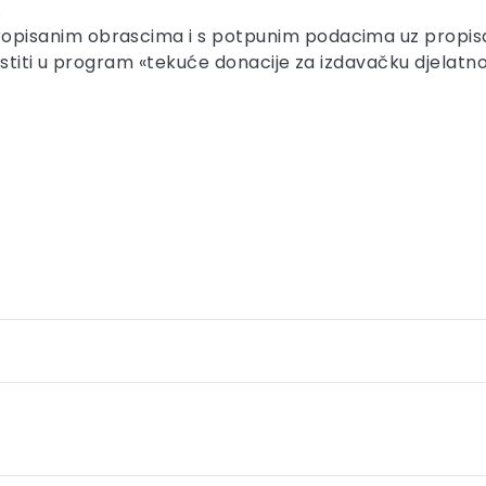
.
ropisanim obrascima i s potpunim podacima uz propisan
stiti u program «tekuće donacije za izdavačku djelatn