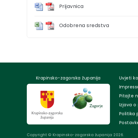
Prijavnica
Odobrena sredstva
Krapinsko-zagorska županija
Uvjeti k
Impres
Pitajte 
Izjava o
Politika
Postavk
Copyright © Krapinsko-zagorska županija 2026.