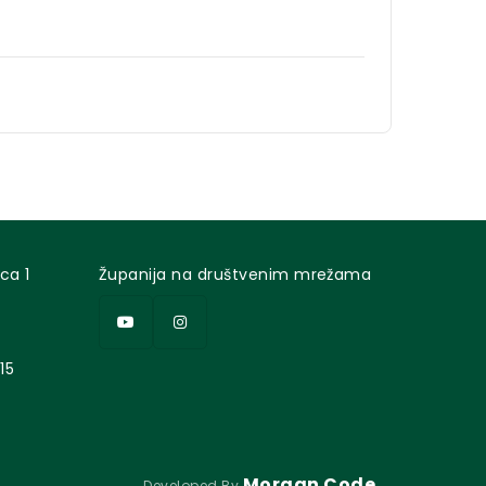
ca 1
Županija na društvenim mrežama
15
Morgan Code
Developed By