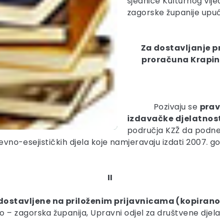
sjednice Kulturnog vije
zagorske županije upuć
Za dostavljanje p
proračuna Krapin
Pozivaju se
prav
izdavačke djelatnosti
područja KZŽ da podnes
ževno-esejističkih djela koje namjeravaju izdati 2007. go
II
 dostavljene na priloženim prijavnicama (kopirano
 – zagorska županija, Upravni odjel za društvene djelatn