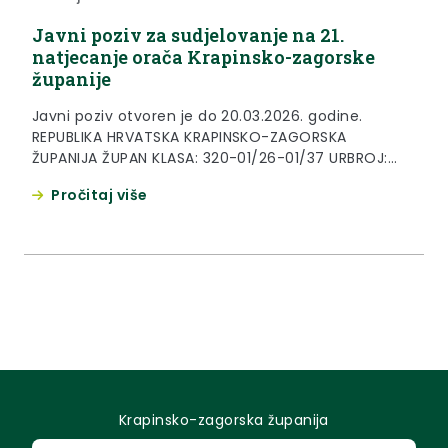
Javni poziv za sudjelovanje na 21.
natjecanje orača Krapinsko-zagorske
županije
Javni poziv otvoren je do 20.03.2026. godine.
REPUBLIKA HRVATSKA KRAPINSKO-ZAGORSKA
ŽUPANIJA ŽUPAN KLASA: 320-01/26-01/37 URBROJ:
2140-06/18-26-1 Krapina, 4. ožujak 2026. Na temelju
Pročitaj više
članka 32. Statuta Krapinsko-zagorske županije
(„Službeni glasnik Krapinsko-zagorske županije“, br.
31/01, 5/06, 14/09, 11/13, 26/13, 13/18, 5/20, 10/21 i
15/21- pročišćeni tekst) župan Krapinsko-zagorske
županije raspisuje JAVNI POZIV ZA SUDJELOVANJE NA
21. NATJECANJU...
Krapinsko-zagorska županija