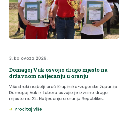
3. kolovoza 2026.
Domagoj Vuk osvojio drugo mjesto na
državnom natjecanju u oranju
Višestruki najbolji orač Krapinsko-zagorske županije
Domagoj Vuk iz Lobora osvojio je izvrsno drugo
mjesto na 22. Natjecanju u oranju Republike
Hrvatske, održanom proteklog vikenda u
Pročitaj više
Delnicama. Domagoj Vuk je ovim uspjehom
ponovio svoj najbolji rezultat – naslov viceprvaka
Hrvatske, osvojen već 2023. i 2024. godine, dok je