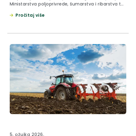
Ministarstva poljoprivrede, šumarstva i ribarstva te
Općine Zlatar Bistrica u subotu, 18. travnja 2026.
Pročitaj više
godine, u Zlatar Bistrici, na parceli koju je ustupio
Siniša Klancir, održano je 21. izdanje županijskog
Natjecanja orača. Kako je kazao župan Željko Kolar,
ovim je natjecanjem započelo obilježavanje Dana
Krapinsko-zagorske...
5. ožujka 2026.