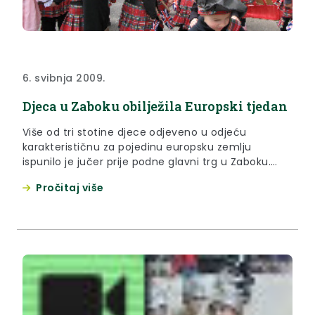
6. svibnja 2009.
Djeca u Zaboku obilježila Europski tjedan
Više od tri stotine djece odjeveno u odjeću
karakterističnu za pojedinu europsku zemlju
ispunilo je jučer prije podne glavni trg u Zaboku.
Obilježavajući na taj način Europski tjedan, Dječji
Pročitaj više
vrtić i jaslice Zipkica, niži razredi zabočke osnovne
škole te Dječji forum Društva Naša djeca Zabok
svojim su izgledom, kratkim programom i
scenografijom oduševili brojne prolaznike.