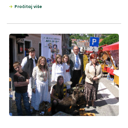
12. svibnja tijekom konferencije „Županijske
Pročitaj više
razvojne agencije kao katalizatori regionalnog
razvoja“ održane u Termama Jezerčica, kada su
ujedno potpisani ugovori iz programa EIB II, na koje
kao županica nisam službeno ni pozvana..