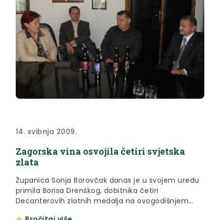
14. svibnja 2009.
Zagorska vina osvojila četiri svjetska
zlata
Županica Sonja Borovčak danas je u svojem uredu
primila Borisa Drenškog, dobitnika četiri
Decanterovih zlatnih medalja na ovogodišnjem
prestižnom međunarodnom ocjenjivanju vina u
Pročitaj više