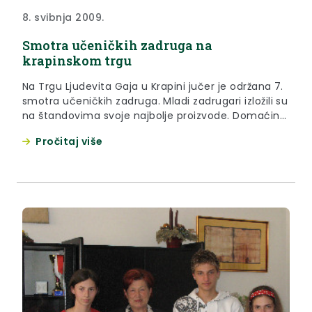
8. svibnja 2009.
Smotra učeničkih zadruga na
krapinskom trgu
Na Trgu Ljudevita Gaja u Krapini jučer je održana 7.
smotra učeničkih zadruga. Mladi zadrugari izložili su
na štandovima svoje najbolje proizvode. Domaćin
zadrugarima i njihovim mentorima je bila Osnovna
Pročitaj više
škola Augusta Cesarca Krapina.