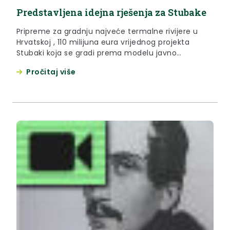
Predstavljena idejna rješenja za Stubake
Pripreme za gradnju najveće termalne rivijere u
Hrvatskoj , 110 milijuna eura vrijednog projekta
Stubaki koja se gradi prema modelu javno
privatnog partnerstva u punom su jeku. U
Pročitaj više
Stubičkim toplicama predstavljena su prva idejna
rješenja izgleda Rivijere u kojoj bi posao trebalo
pronaći 500 osoba.