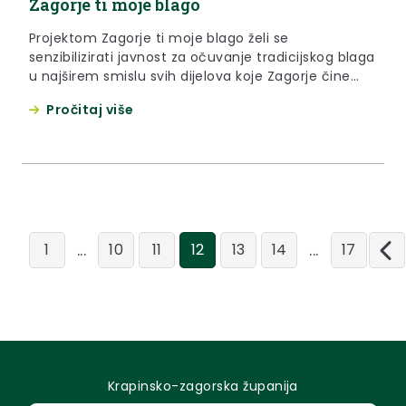
Zagorje ti moje blago
Projektom Zagorje ti moje blago želi se
senzibilizirati javnost za očuvanje tradicijskog blaga
u najširem smislu svih dijelova koje Zagorje čine
Zagorjem.
Pročitaj više
...
...
1
10
11
12
13
14
17
Krapinsko-zagorska županija