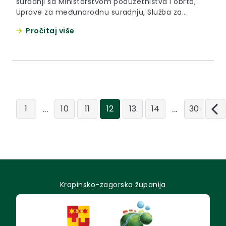
suradnji sa Ministarstvom poduzetništva i obrta,
Uprave za međunarodnu suradnju, Služba za
potporu i investicije, u petak, 21. rujna 2012. godine s
Pročitaj više
početkom u 10,00 sati u prostorima Male dvorane
Pučkog otvorenog učilišta Krapina održan je Okrugli
stol na temu “Poticanje investicija na području
Krapinsko-zagorske županije s naglaskom na
prijedlogu novog Zakona o poticanju investicija i
unapređenju investicijskog okruženja”.
...
...
1
10
11
12
13
14
30
Krapinsko-zagorska županija