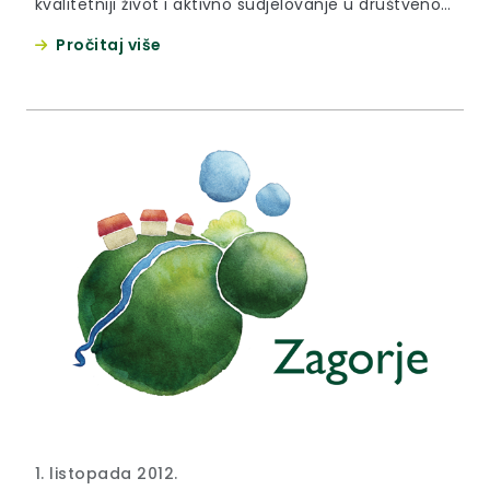
kvalitetniji život i aktivno sudjelovanje u društvenoj
zajednici. Vaš doprinos duštvu kroz cjeloživotni rad,
Pročitaj više
ali i kroz prenošenje životnih iskustava na mlađe
naraštaje vrednuje se kako u obitelji tako i u široj
okolini.“, čestitka je županice Sonje Borovčak.
1. listopada 2012.