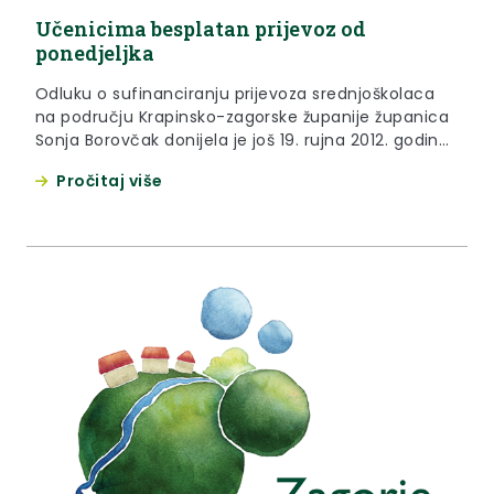
Učenicima besplatan prijevoz od
ponedjeljka
Odluku o sufinanciranju prijevoza srednjoškolaca
na području Krapinsko-zagorske županije županica
Sonja Borovčak donijela je još 19. rujna 2012. godine,
a kojom bi Županija iz izvornih županijskih sredstava
Pročitaj više
sufinancirala prijevoz učenicima.