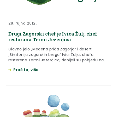
28. rujna 2012.
Drugi Zagorski chef je Ivica Žulj, chef
restorana Termi Jezerčica
Glavno jelo „Medena priča Zagorja“ i desert
„Simfonija zagorskih brega“ Ivici Žulju, chefu
restorana Termi Jezerčica, donijeli su pobjedu na
drugom po redu Zagorskom chefu, kulinarskoj
Pročitaj više
manifestaciji i natjecanju vrhunskih zagorskih
kuhara u pripremanju jela i deserta od
tradicionalnih zagorskih namirnica, održanom u
četvrtak u Termama Jezerčica.