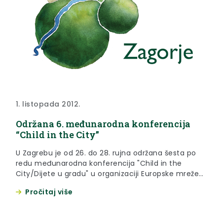
1. listopada 2012.
Održana 6. međunarodna konferencija
“Child in the City”
U Zagrebu je od 26. do 28. rujna održana šesta po
redu međunarodna konferencija "Child in the
City/Dijete u gradu" u organizaciji Europske mreže
gradova prijatelja djece i Europske zaklade „Dijete u
Pročitaj više
gradu“. Suorganizatori i lokalni partneri cjelokupnog
događanja bili su Grad Zagreb, Središnji
koordinacijski odbor akcije "Gradovi i općine –