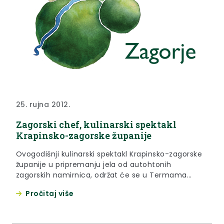
25. rujna 2012.
Zagorski chef, kulinarski spektakl
Krapinsko-zagorske županije
Ovogodišnji kulinarski spektakl Krapinsko-zagorske
županije u pripremanju jela od autohtonih
zagorskih namirnica, održat će se u Termama
Jezerčica, gdje će se sedam vrhunskih kuhara
Pročitaj više
zagorskih restorana, hotela i agroturizama boriti za
titulu drugog po redu Zagorskog chefa.