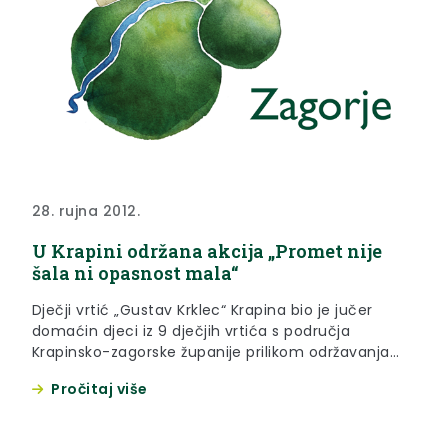
28. rujna 2012.
U Krapini održana akcija „Promet nije
šala ni opasnost mala“
Dječji vrtić „Gustav Krklec“ Krapina bio je jučer
domaćin djeci iz 9 dječjih vrtića s područja
Krapinsko-zagorske županije prilikom održavanja
akcije „Promet nije šala ni opasnost mala“.
Pročitaj više