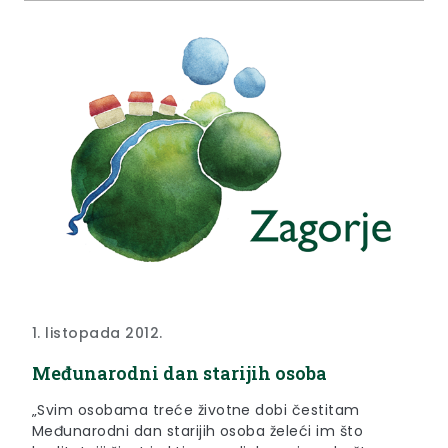
prijatelji djece" i Ured UNICEF-a u Hrvatskoj.
1. listopada 2012.
Međunarodni dan starijih osoba
„Svim osobama treće životne dobi čestitam
Međunarodni dan starijih osoba želeći im što