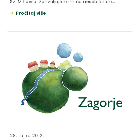
Sv. Mihovila. Zahvaljujem im na nesebičnom
doprinosu široj zajednici i očuvanju sigurnosti u
Pročitaj više
našem društvu, plemenitom radu i posvećenosti
tom životnom pozivu Još jednom, u ime Krapinsko-
zagorske županije čestitam svima dan kada se
ujedno prisjećamo i velikog doprinosa djelatnika
policije u Domovinskom ratu te stvaranju neovisne
i suverene Republike Hrvatske, Dan policije i
blagdan Sv. Mihovila.“
28. rujna 2012.