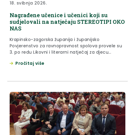
18. svibnja 2026.
Nagrađene učenice i učenici koji su
sudjelovali na natječaju STEREOTIPI OKO
NAS
Krapinsko-zagorska županija i županijsko
Povjerenstvo za ravnopravnost spolova provele su
3. po redu Likovni i literarni natječaj za djecu
predškolske dobi, učenike osnovnih i srednjih škola
Pročitaj više
u Krapinsko-zagorskoj županiji na temu STEREOTIPI
OKO NAS. Natječaj je bio objavljen od 16. ožujka do
20. travnja, a svečana je dodjela priznanja i
zahvalnica upriličena 14. svibnja u...