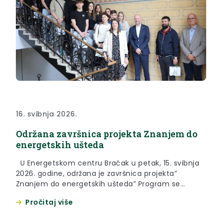
16. svibnja 2026.
Održana završnica projekta Znanjem do
energetskih ušteda
U Energetskom centru Bračak u petak, 15. svibnja
2026. godine, održana je završnica projekta”
Znanjem do energetskih ušteda” Program se
provodi već 17 godina, a ovom je prilikom župan
Pročitaj više
Željko Kolar čestitao ovogodišnjoj generaciji na
pokazanom znanju te istaknuo kako su imali