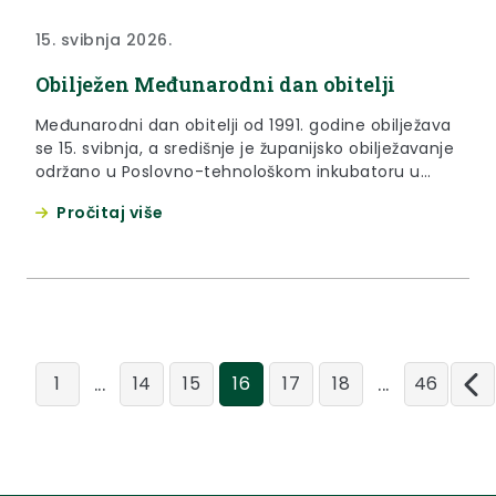
15. svibnja 2026.
Obilježen Međunarodni dan obitelji
Međunarodni dan obitelji od 1991. godine obilježava
se 15. svibnja, a središnje je županijsko obilježavanje
održano u Poslovno-tehnološkom inkubatoru u
zajedničkoj organizaciji Krapinsko-zagorske
Pročitaj više
županije, njenog Povjerenstva za ravnopravnost
spolova te Doma za žrtve nasilja u obitelji NOVI
POČETAK. Od krucijalne je važnosti da obitelj bude
mjesto podrške, ljubavi i sigurnosti, kazala je
zamjenica župana Jasna...
...
...
1
14
15
16
17
18
46