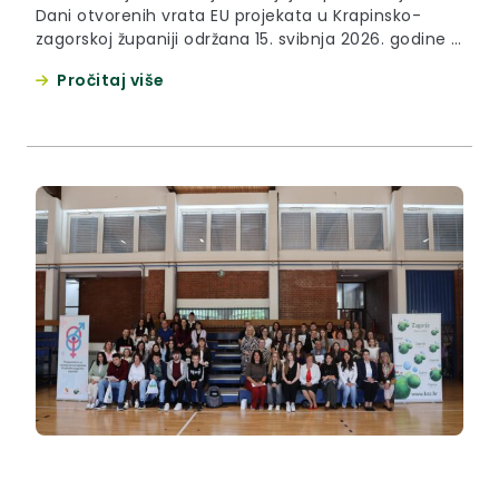
Dani otvorenih vrata EU projekata u Krapinsko-
zagorskoj županiji održana 15. svibnja 2026. godine u
Zaboku. Na konferenciji za medije govorili su župan
Pročitaj više
Željko Kolar, ravnateljica Zagorske razvojne
agencije Karolina Barilar i pročelnica županijskog
Upravnog odjela za javnu nabavu i EU fondove
Vlatka Mlakar.