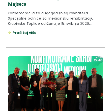
Majseca
Komemoracija za dugogodišnjeg ravnatelja
Specijalne bolnice za medicinsku rehabilitaciju
Krapinske Toplice održana je 15. svibnja 2026.
godine u prostorijama Bolnice. U sklopu prigodnom
Pročitaj više
programa okupljenima se obratio župan Krapinsko-
zagorske županije Željko Kolar. „Bio je veliki
znanstvenik, veliki vizionar, veliki ravnatelj i veliki
doktor, ali prije svega veliki čovjek. Njegova najveća
vrlina bila je što je...