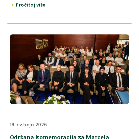
županije. Domaćin ovogodišnjih Sportskih susreta
Pročitaj više
bilo je Udruženje obrtnika Krapinske Toplice te je
smotra svih sudionika igara održana na prostoru
društvenog doma u Selnom. Sportske igre otvorila
je zamjenica župana Jasna Petek. ” Obrtništvo u
Krapinsko-zagorskoj županiji raste...
16. svibnja 2026.
Održana komemoracija za Marcela