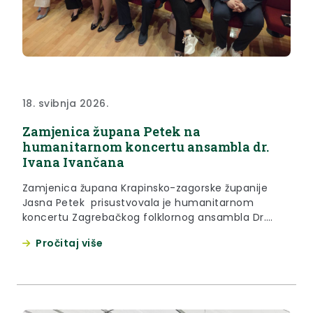
18. svibnja 2026.
Zamjenica župana Petek na
humanitarnom koncertu ansambla dr.
Ivana Ivančana
Zamjenica župana Krapinsko-zagorske županije
Jasna Petek prisustvovala je humanitarnom
koncertu Zagrebačkog folklornog ansambla Dr.
Ivana Ivančana “Osu se nebo zvijezdama”, koji je u
Pročitaj više
organizaciji Lige protiv raka Hrvatsko zagorje održan
17. svibanj 2026. godine. “Liga protiv raka Hrvatsko
zagorje vrlo je aktivno krenula sa svojim radom,
organizacijom humanitarnog koncerta na kojem se
okupio velik broj...