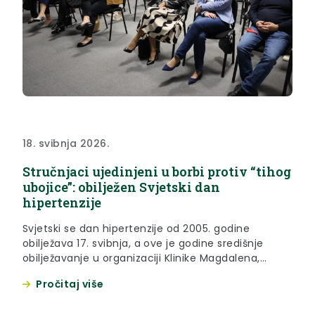
18. svibnja 2026.
Stručnjaci ujedinjeni u borbi protiv “tihog
ubojice”: obilježen Svjetski dan
hipertenzije
Svjetski se dan hipertenzije od 2005. godine
obilježava 17. svibnja, a ove je godine središnje
obilježavanje u organizaciji Klinike Magdalena,
Specijalne bolnica za medicinsku rehabilitaciju
Pročitaj više
Krapinske Toplice, Opće bolnica Zabok i bolnice
hrvatskih veterana, tvrtke Salvus te županijskog