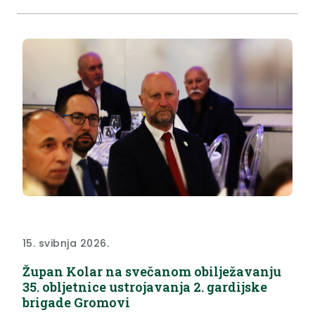
privilegij raditi s najboljim stručnjacima u Republici
Hrvatskoj. „Mi kao mala država...
15. svibnja 2026.
Župan Kolar na svečanom obilježavanju
35. obljetnice ustrojavanja 2. gardijske
brigade Gromovi