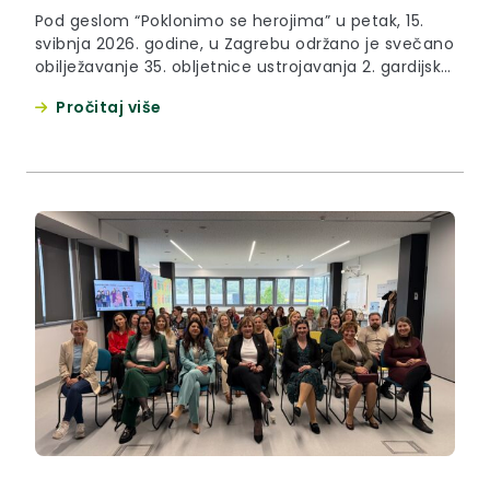
Pod geslom “Poklonimo se herojima” u petak, 15.
svibnja 2026. godine, u Zagrebu održano je svečano
obilježavanje 35. obljetnice ustrojavanja 2. gardijske
brigade Gromovi. Župan Željko Kolar prisustvovao je
Pročitaj više
na svečanosti uoči koje je kazao kako je, i nakon
vremenskog odmaka od 35 godina, naša trajna
obaveza čuvati uspomenu na hrvatske branitelje i
prenositi istinu...