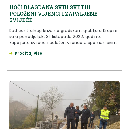
UOČI BLAGDANA SVIH SVETIH –
POLOŽENI VIJENCI I ZAPALJENE
SVIJEĆE
Kod centralnog križa na gradskom groblju u Krapini
su u ponedjeljak, 31. listopada 2022. godine,
zapaljene svijeće i položen vijenac u spomen svim
hrvatskim braniteljima i civilnim žrtvama
Pročitaj više
Domovinskog rata.