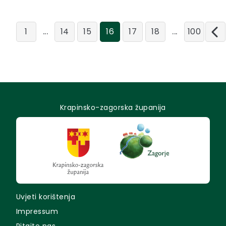
...
...
1
14
15
16
17
18
100
Krapinsko-zagorska županija
Uvjeti korištenja
Impressum