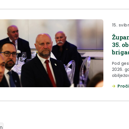
stručnj
država..
15. svib
Župan
35. o
briga
Pod ges
2026. g
obilježa
brigade
Proči
svečanos
vremens
čuvati 
istinu...
00