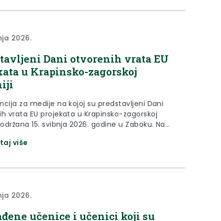
o održano u Zaboku u ponedjeljak, 18. svibnja.
šnja tema obilježavanja...
nja 2026.
tavljeni Dani otvorenih vrata EU
kata u Krapinsko-zagorskoj
iji
cija za medije na kojoj su predstavljeni Dani
ih vrata EU projekata u Krapinsko-zagorskoj
 održana 15. svibnja 2026. godine u Zaboku. Na
ciji za medije govorili su župan Željko Kolar,
taj više
jica Zagorske razvojne agencije Karolina Barilar i
ica županijskog Upravnog odjela za javnu nabavu
dove Vlatka Mlakar.
nja 2026.
đene učenice i učenici koji su