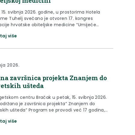
teljskoj medicini”
 15. svibnja 2026. godine, u prostorima Hotela
rme Tuhelj svečano je otvoren 17. kongres
acije hrvatske obiteljske medicine “Umijeće
rane skrbi u obiteljskoj medicini”. Otvorenju je
taj više
vovala zamjenica župana Jasna Petek koja je
ilikom istaknula bogato razvijen sustav
e zdravstvene zaštite na području Krapinsko-
e županije. “Možemo reći da smo vrlo
rani...
nja 2026.
na završnica projekta Znanjem do
etskih ušteda
etskom centru Bračak u petak, 15. svibnja 2026.
 održana je završnica projekta” Znanjem do
skih ušteda” Program se provodi već 17 godina,
e prilikom župan Željko Kolar čestitao
taj više
šnjoj generaciji na pokazanom znanju te
 kako su imali privilegij raditi s najboljim