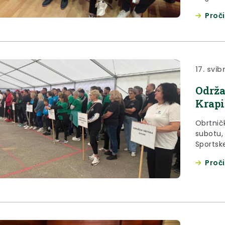
“Osu se 
Proči
protiv r
godine. 
krenula
koncerta
17. svib
Održa
Krapi
Obrtnič
subotu, 
Sportsk
Domaćin
Proči
Udružen
sudioni
Selnom.
Jasna Pe
raste...