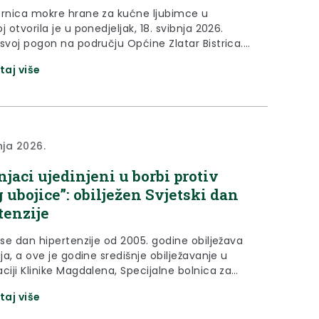
ornica mokre hrane za kućne ljubimce u
j otvorila je u ponedjeljak, 18. svibnja 2026.
 svoj pogon na području Općine Zlatar Bistrica.
 o investiciji vrijednoj više od 43 milijuna eura što
taj više
da, kazao je župan Željko Kolar, da je Krapinsko-
a županija prepoznata kao stabailna i
ntna regija poželjna za međunarodne...
nja 2026.
njaci ujedinjeni u borbi protiv
g ubojice”: obilježen Svjetski dan
tenzije
 se dan hipertenzije od 2005. godine obilježava
nja, a ove je godine središnje obilježavanje u
ciji Klinike Magdalena, Specijalne bolnica za
sku rehabilitaciju Krapinske Toplice, Opće
taj više
Zabok i bolnice hrvatskih veterana, tvrtke Salvus
nijskog Doma zdravlja te Zavoda za javno