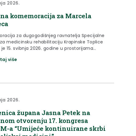
nja 2026.
na komemoracija za Marcela
eca
acija za dugogodišnjeg ravnatelja Specijalne
 za medicinsku rehabilitaciju Krapinske Toplice
je 15. svibnja 2026. godine u prostorijama
. U sklopu prigodnom programa okupljenima se
taj više
 župan Krapinsko-zagorske županije Željko Kolar.
eliki znanstvenik, veliki vizionar, veliki ravnatelj i
oktor, ali prije svega veliki čovjek. Njegova
rlina bila je što je...
nja 2026.
nica župana Jasna Petek na
nom otvorenju 17. kongresa
-a “Umijeće kontinuirane skrbi