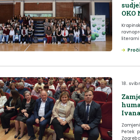
sudje
OKO 
Krapins
ravnopra
literarn
osnovnih
Proči
na temu
od 16. o
priznanj
18. svib
Zamje
human
Ivana
Zamjeni
Petek p
Zagreba