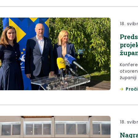
zdravstv
Ovogodi
18. svib
Preds
proje
župan
Konferen
otvoren
županiji
konferen
Proči
ravnatel
pročeln
i EU fon
18. svib
Nagra