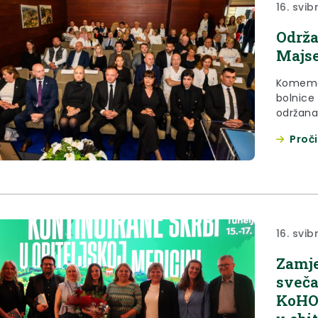
16. svib
Održa
Majs
Komemor
bolnice
održana 
Bolnice
Proči
obratio
„Bio je v
veliki d
najveća v
16. svib
Zamje
sveča
KoHOM