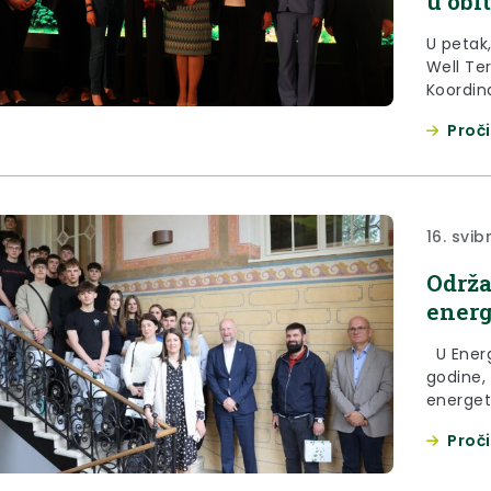
u obi
U petak,
Well Te
Koordin
kontinui
Proči
prisust
ovom pr
primarn
zagorsk
privilegi
16. svib
Održa
energ
U Energ
godine,
energet
a ovom j
Proči
ovogodi
istaknuo