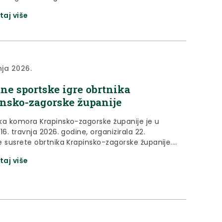
nebo zvijezdama”, koji je u organizaciji Lige
taj više
aka Hrvatsko zagorje održan 17. svibanj 2026.
“Liga protiv raka Hrvatsko zagorje vrlo je aktivno
 sa svojim radom, organizacijom humanitarnog
 na kojem se okupio velik broj...
nja 2026.
ne sportske igre obrtnika
nsko-zagorske županije
ka komora Krapinsko-zagorske županije je u
16. travnja 2026. godine, organizirala 22.
e susrete obrtnika Krapinsko-zagorske županije.
 ovogodišnjih Sportskih susreta bilo je
taj više
je obrtnika Krapinske Toplice te je smotra svih
ka igara održana na prostoru društvenog doma u
 Sportske igre otvorila je zamjenica župana
tek. ” Obrtništvo u Krapinsko-zagorskoj županiji