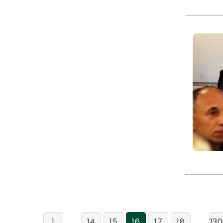
...
...
1
14
15
16
17
18
13