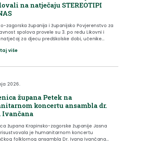
lovali na natječaju STEREOTIPI
NAS
ko-zagorska županija i županijsko Povjerenstvo za
vnost spolova provele su 3. po redu Likovni i
i natječaj za djecu predškolske dobi, učenike
 i srednjih škola u Krapinsko-zagorskoj županiji
taj više
 STEREOTIPI OKO NAS. Natječaj je bio objavljen
žujka do 20. travnja, a svečana je dodjela
a i zahvalnica upriličena 14. svibnja u...
nja 2026.
nica župana Petek na
itarnom koncertu ansambla dr.
 Ivančana
ca župana Krapinsko-zagorske županije Jasna
risustvovala je humanitarnom koncertu
čkog folklornog ansambla Dr. Ivana Ivančana