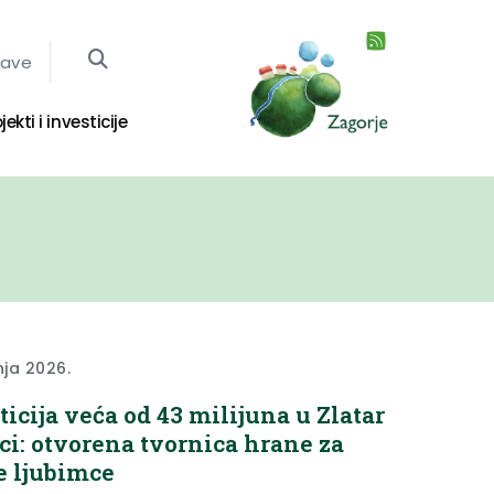
jave
jekti i investicije
nja 2026.
ticija veća od 43 milijuna u Zlatar
ici: otvorena tvornica hrane za
 ljubimce