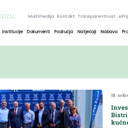
Multimedija
Kontakt
Transparentnost
ePri
Institucije
Dokumenti
Područja
Natječaji
Nabava
Pro
18. svib
Inves
Bistr
kućne