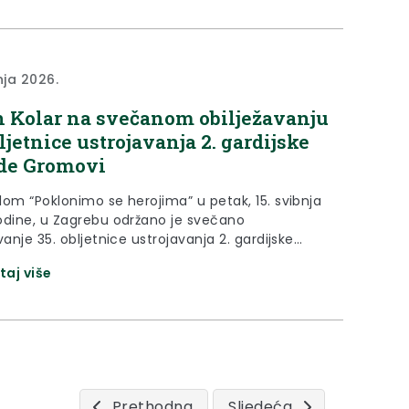
acima u Republici Hrvatskoj. „Mi kao mala
.
nja 2026.
 Kolar na svečanom obilježavanju
bljetnice ustrojavanja 2. gardijske
de Gromovi
lom “Poklonimo se herojima” u petak, 15. svibnja
odine, u Zagrebu održano je svečano
vanje 35. obljetnice ustrojavanja 2. gardijske
 Gromovi. Župan Željko Kolar prisustvovao je na
taj više
ti uoči koje je kazao kako je, i nakon
kog odmaka od 35 godina, naša trajna obaveza
uspomenu na hrvatske branitelje i prenositi
Prethodna
Sljedeća