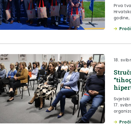
Prva tv
Hrvatsko
godine,
Riječ je
Proči
je potvr
zagorsk
konkure
18. svib
Struč
“tiho
hiper
Svjetski
17. svib
organiza
medicin
Proči
bolnica 
te župa