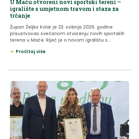
U Maču otvoreni novi sportski tereni –
igralište s umjetnom travom i staza za
trčanje
Župan Željko Kolar je 23. svibnja 2026. godine
prisustvovao svečanom otvorenju novih sportskih
terena u Mače. Riječ je o novom igralištu s
umjetnom travom i stazom za trčanje koji su već
Pročitaj više
nekoliko mjeseci u funkciji, no sa simboličnim
otvorenjem se pričekalo do programa obilježavanja
Dana Općine Mače. „Nema puno ovakvih sredina u
Hrvatskoj, a kamo...