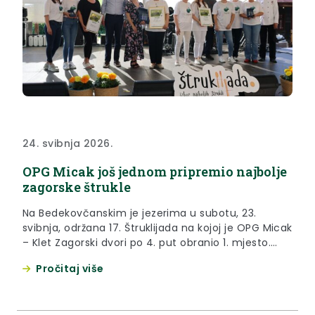
24. svibnja 2026.
OPG Micak još jednom pripremio najbolje
zagorske štrukle
Na Bedekovčanskim je jezerima u subotu, 23.
svibnja, održana 17. Štruklijada na kojoj je OPG Micak
– Klet Zagorski dvori po 4. put obranio 1. mjesto.
Ovogodišnje je izdanje manfiestacije okupilo čak 11
Pročitaj više
izlagača koji su za posjetitelje pripremili više od 11
tisuća štrukli. Župan Željko Kolar podsjetio je na
tradiciju Štruklijade koja datira iz...