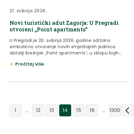
21. svibnja 2026.
Novi turistički adut Zagorja: U Pregradi
otvoreni „Point apartments”
U Pregradi je 20. svibnja 2026. godine održano
simbolično otvorenje novih smještajnih jedinica
obitelji Brežnjak „Point apartments“, u sklopu kojih
djeluje pet apartmana s 22 kreveta. „Moram reći da
Pročitaj više
sam oduševljen kvalitetom smještaja i čitavim
konceptom. Iako su kategorizirani s četiri zvjezdice,
ovo su defacto apartmani s pet zvjezdica uz koje
dolazi i hotelska usluga....
...
...
1
12
13
14
15
16
1300