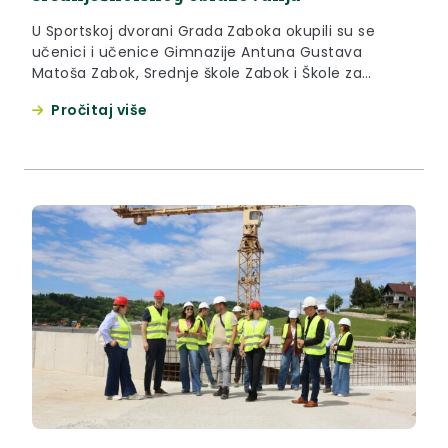
U Sportskoj dvorani Grada Zaboka okupili su se
učenici i učenice Gimnazije Antuna Gustava
Matoša Zabok, Srednje škole Zabok i Škole za
umjetnost dizajn, grafiku i odjeću Zabok, kao i
Pročitaj više
članice i članovi Ansambla Zabok. Sve njih
pozdravili su župan Željko Kolar, gradonačelnica
Zaboka Valentina Đurek i direktorica Ansambla
Zabok Senka Jurina. “Čestitam vam na...