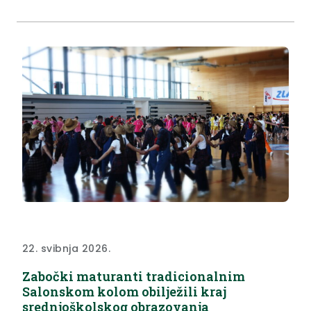
Hrvatske turističke zajednice. Župan Željko Kolar
uručio je 221 tisuću eura vrijedne ugovore
direktoricama lokalnih turističkih zajednica...
22. svibnja 2026.
Zabočki maturanti tradicionalnim
Salonskom kolom obilježili kraj
srednjoškolskog obrazovanja