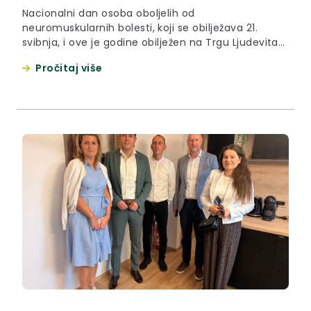
Nacionalni dan osoba oboljelih od
neuromuskularnih bolesti, koji se obilježava 21.
svibnja, i ove je godine obilježen na Trgu Ljudevita
Gaja u Krapini u organizaciji Udruge distrofičara
Pročitaj više
Krapina. Provođenjem kampanje “I vaše srce je
mišić” kontinuirano se senzibilizira javnost o
potrebama o problemima i potrebama s kojima se
svakodnevno suočavaju osobe s invaliditetom, ali
i...