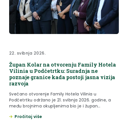
22. svibnja 2026.
Župan Kolar na otvorenju Family Hotela
Vilinia u Podčetrtku: Suradnja ne
poznaje granice kada postoji jasna vizija
razvoja
Svečano otvorenje Family Hotela Vilinia u
Podčetrtku održano je 21. svibnja 2026. godine, a
među brojnima okupljenima bio je i župan
Krapinsko-zagorske županije Željko Kolar, ujedno
Pročitaj više
predsjednik županijske turističke zajednice. Župan
Kolar čestitao je na realizaciji investicije vrijedne