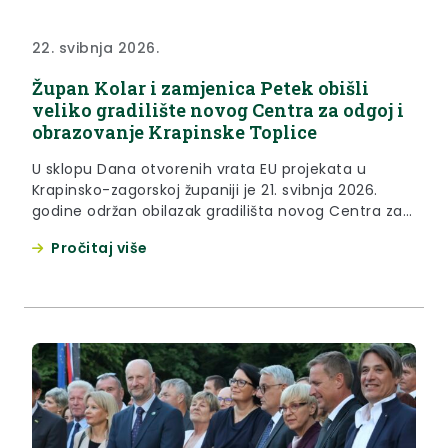
22. svibnja 2026.
Župan Kolar i zamjenica Petek obišli
veliko gradilište novog Centra za odgoj i
obrazovanje Krapinske Toplice
U sklopu Dana otvorenih vrata EU projekata u
Krapinsko-zagorskoj županiji je 21. svibnja 2026.
godine održan obilazak gradilišta novog Centra za
odgoj i obrazovanje Krapinske Toplice. U obilasku su
Pročitaj više
zajedno s izvođačima radova bili župan Željko Kolar
i zamjenica župana Jasna Petek, načelnica
Krapinskih Toplica Gordana Jureković, ravnatelj
Centra Antun Zupanc te zamjenica ravnateljice
Zagorske...