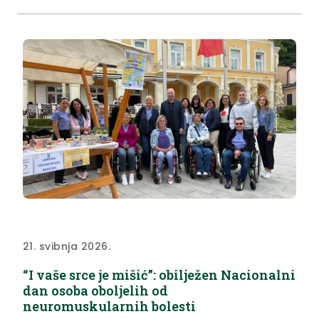
gotovo 30 milijuna eura te naglasio važnost
kvalitetne i kontinuirane suradnje ljudi i institucija s
obje strane...
21. svibnja 2026.
“I vaše srce je mišić”: obilježen Nacionalni
dan osoba oboljelih od
neuromuskularnih bolesti