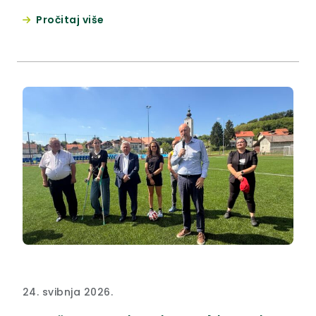
je i župan Krapinsko-zagorske županije Željko Kolar,
Pročitaj više
koji se prije samog programa osvrnuo na povijesne
zasluge Josipa Broza Tita. „Ljudi su danas došli
iskazati poštovanje prema jednom velikom
državniku i vojskovođi, osnivaču Pokreta
nesvrstanih, čovjeku koji je 1948. godine...
24. svibnja 2026.