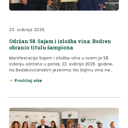
23. svibnja 2026.
Održan 58. Sajam i izložba vina: Bodren
obranio titulu šampiona
Manifestacija Sajam i izložba vina u svom je 58.
izdanju održana u petak, 22. svibnja 2026. godine,
na Bedekovčanskim jezerima. Na Sajmu vina ne
ocjenjuje se samo kvaliteta vina, već se slavi trud,
Pročitaj više
znanje i ljubav koju vinari ulažu u svaki trs, svaku
berbu i svaku bocu, istaknuo je župan Željko Kolar.
“Nema vinske regije...