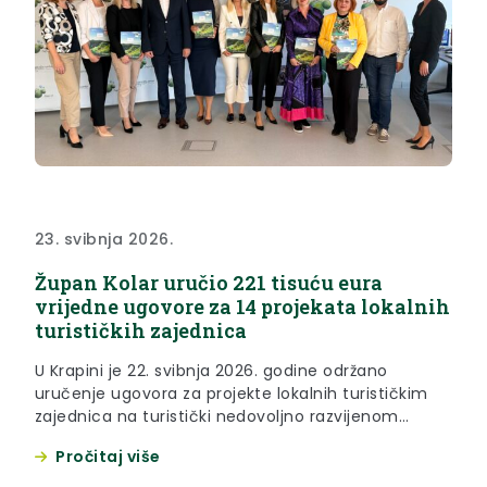
23. svibnja 2026.
Župan Kolar uručio 221 tisuću eura
vrijedne ugovore za 14 projekata lokalnih
turističkih zajednica
U Krapini je 22. svibnja 2026. godine održano
uručenje ugovora za projekte lokalnih turističkim
zajednica na turistički nedovoljno razvijenom
području u 2026. godini, koji su ostvarili pravo na
Pročitaj više
potpore temeljem natječaja Turističke zajednice
Krapinsko-zagorske županije uz osigurana sredstva