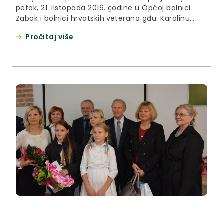
petak, 21. listopada 2016. godine u Općoj bolnici
Zabok i bolnici hrvatskih veterana gđu. Karolinu
Tisanić iz Sv. Križa začretja, koja je postala majka
Pročitaj više
peti puta.