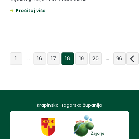
Pročitaj više
...
...
1
16
17
18
19
20
96
Krapinsko-zagorska županija