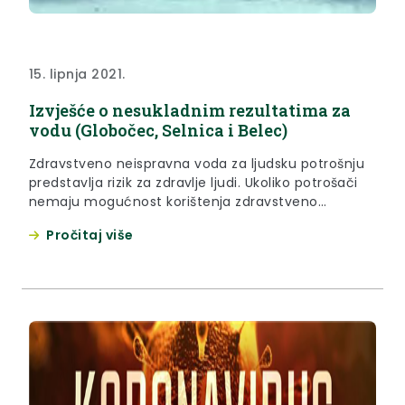
15. lipnja 2021.
Izvješće o nesukladnim rezultatima za
vodu (Globočec, Selnica i Belec)
Zdravstveno neispravna voda za ljudsku potrošnju
predstavlja rizik za zdravlje ljudi. Ukoliko potrošači
nemaju mogućnost korištenja zdravstveno
ispravne vode, kod mikrobiološkog onečišćenja
Pročitaj više
preporuča se mjera prokuhavanja vode prije
upotrebe. Za više informacija molimo obratite se
Zavodu za javno zdravstvo Krapinsko-zagorske
županije, Odjelu za ekologiju.