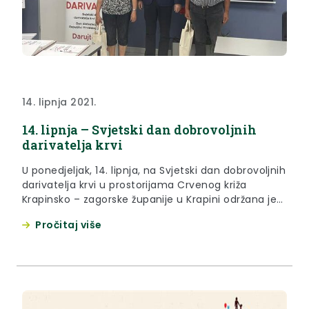
14. lipnja 2021.
14. lipnja – Svjetski dan dobrovoljnih
darivatelja krvi
U ponedjeljak, 14. lipnja, na Svjetski dan dobrovoljnih
darivatelja krvi u prostorijama Crvenog križa
Krapinsko – zagorske županije u Krapini održana je
prigodna svečanost na kojoj je predstavljena
Pročitaj više
Spomen knjiga darivatelja krvi 100 + Društva
Crvenog križa Krapinsko – zagorske županije.