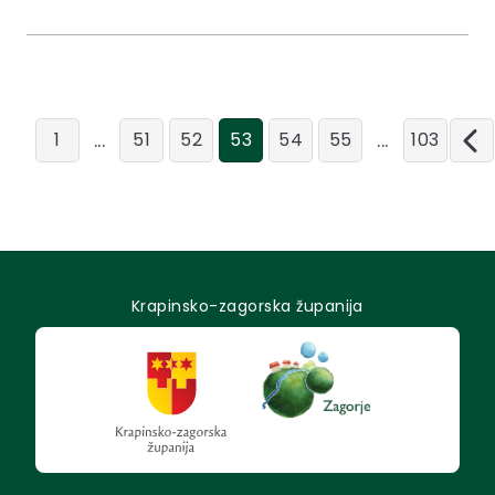
...
...
1
51
52
53
54
55
103
Krapinsko-zagorska županija