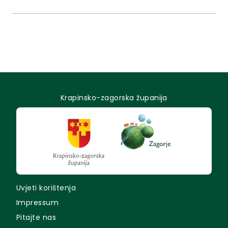
članka 32. Statuta Krapinsko-zagorske županije
(«Službeni glasnik Krapinsko-zagorske županije» broj
13/01., 5/06., 14/09., 11/13., 13/18.,...
Krapinsko-zagorska županija
Uvjeti korištenja
Impressum
Pitajte nas