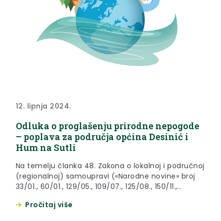
12. lipnja 2024.
Odluka o proglašenju prirodne nepogode
– poplava za područja općina Desinić i
Hum na Sutli
Na temelju članka 48. Zakona o lokalnoj i područnoj
(regionalnoj) samoupravi («Narodne novine» broj
33/01., 60/01., 129/05., 109/07., 125/08., 150/11.,
144/12.,19/13., 137/15., 123/17., 98/19. i 144/20.), članka
Pročitaj više
23. Zakona o ublažavanju i uklanjanju posljedica
prirodnih nepogoda («Narodne novine» broj 16/19.) i