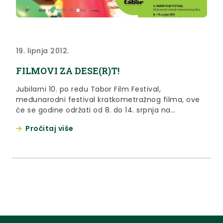
19. lipnja 2012.
FILMOVI ZA DESE(R)T!
Jubilarni 10. po redu Tabor Film Festival,
međunarodni festival kratkometražnog filma, ove
će se godine održati od 8. do 14. srpnja na
lokacijama Spomen doma i Titove vile u Kumrovcu,
Pročitaj više
dok će se rođendansko otvaranje festivala
tradicionalno održati u dvorcu Veliki Tabor u
Desiniću.