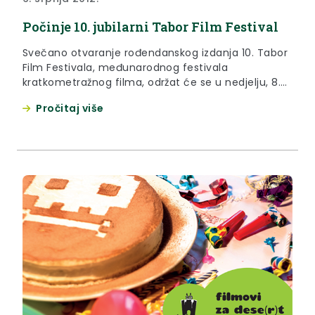
Počinje 10. jubilarni Tabor Film Festival
Svečano otvaranje rođendanskog izdanja 10. Tabor
Film Festivala, međunarodnog festivala
kratkometražnog filma, održat će se u nedjelju, 8.
srpnja u 20 sati u Velikom Taboru u Desiniću.
Pročitaj više
Festival se otvara filmom Nedjelje/Sundays
belgijskog redatelja Valery Rosiera, a sutradan se
festivalski program seli u “najpoznatije selo na
svijetu” - Kumrovec, gdje će se projekcije održavati
u Spomen domu i u vrtu Titove vile sve do
zatvaranja festivala, 14. srpnja.