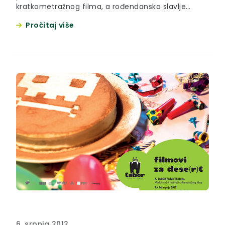
kratkometražnog filma, a rođendansko slavlje
započelo je koncertom kantautorice Dunje Knebl i
Pročitaj više
projekcijom belgijskog filma, simboličnog naziva,
Nedjelje, redatelja Valery Rosiera. Uslijedile su
projekcije 11 filmova iz međunarodne konkurencije
povezanih temom „ Izvor zuka“.
6. srpnja 2012.