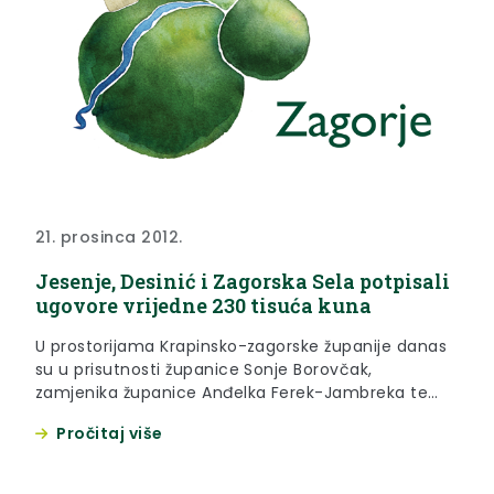
21. prosinca 2012.
Jesenje, Desinić i Zagorska Sela potpisali
ugovore vrijedne 230 tisuća kuna
U prostorijama Krapinsko-zagorske županije danas
su u prisutnosti županice Sonje Borovčak,
zamjenika županice Anđelka Ferek-Jambreka te
direktorice Zagorske razvojne agencije Karoline
Pročitaj više
Barilar načelnici općina Desinić, Jesenje i Zagorska
Sela potpisali ugovore za pripremu lokalnih
projekata na potpomognutim područjima.