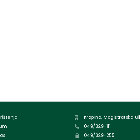
orištenja
Krapina, Magistratska uli
sum
049/329-111
nas
049/329-255