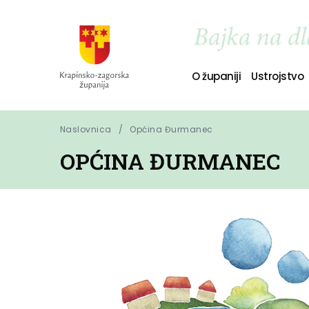
O županiji
Ustrojstvo
Naslovnica
Općina Đurmanec
OPĆINA ĐURMANEC