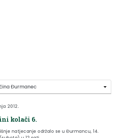
nja 2012.
ini kolači 6.
šnje natjecanje održalo se u Đurmancu, 14.
(subota) u 12 sati.