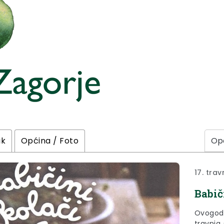
ik
Općina / Foto
17. trav
Babič
Ovogodi
travnja 