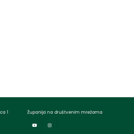
ca 1
Županija na društvenim mrežama