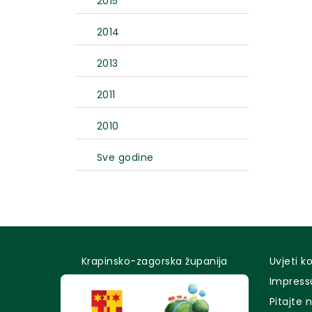
2015
2014
2013
2011
2010
Sve godine
Krapinsko-zagorska županija
Uvjeti k
Impres
Pitajte 