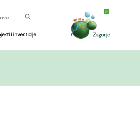
jave
jekti i investicije