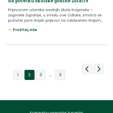
na početku školske godine 2018/19
Prijevozom učenika srednjih škola Krapinsko –
zagorske županije, u smislu ove Odluke, smatra se
putnički javni linijski prijevoz na odobrenim linijama
prijevoznika u autobusnom i željezničkom prometu,
Pročitaj više
odnosno, iznimno drugi oblik prijevoza, na
područjima gdje nema odgovarajućeg javnog
prijevoza i koji se obavlja od mjesta prebivališta do
mjesta školovanja .
...
1
2
3
3
Krapinsko-zagorska županija