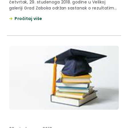
četvrtak, 29. studenoga 2018. godine u Velikoj
galeriji Grad Zaboka održan sastanak o rezultatima
provedenih analiza i trenutnog stanja širenja zlatne
Pročitaj više
žutice u vinogradima na području Krapinsko-
zagorske županije.