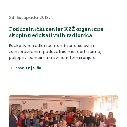
29. listopada 2018.
Poduzetnički centar KZŽ organizira
skupinu edukativnih radionica
Edukativne radionice naminjene su svim
zainteresiranim poduzetnicima, obrtnicima,
poljoprivrednicima u svrhu informiranja o
gigitalnom marketingu, društvenim mrežama,
Pročitaj više
izradi web stranica te trade marketingu i distribuciji
proizvoda.