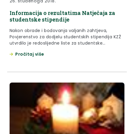
26. studenoga 2018.
Informacija o rezultatima Natječaja za
studentske stipendije
Nakon obrade i bodovanja valjanih zahtjeva,
Povjerenstvo za dodjelu studentskih stipendija KZŽ
utvrdilo je redoslijedne liste za studentske
stipendije koje je potvrdilo nadležno tijelo
Pročitaj više
zaključkom i koje se daju zainteresiranoj javnosti na
uvid i znanje.