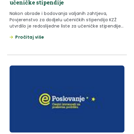
učeničke stipendije
Nakon obrade i bodovanja valjanih zahtjeva,
Povjerenstvo za dodjelu učeničkih stipendija KZŽ
utvrdilo je redoslijedne liste za učeničke stipendije
koje je potvrdilo nadležno tijelo zaključkom i koje se
Pročitaj više
daju zainteresiranoj javnosti na uvid i znanje.