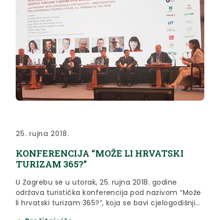
25. rujna 2018.
KONFERENCIJA “MOŽE LI HRVATSKI
TURIZAM 365?”
U Zagrebu se u utorak, 25. rujna 2018. godine
održava turistička konferencija pod nazivom “Može
li hrvatski turizam 365?”, koja se bavi cjelogodišnjim
turizmom u Hrvatskoj.