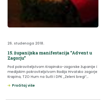
26. studenoga 2018.
15. županijska manifestacija “Advent u
Zagorju”
Pod pokroviteljstvom Krapinsko-zagorske županije i
medijskim pokroviteljstvom Radija Hrvatsko zagorje
Krapina, TZO Hum na Sutli i DPK „Zeleni bregi“
Pregrada i ove će godine biti održana županijska
Pročitaj više
manifestacija „ADVENT U ZAGORJU“, uz obred
paljenja prve županijske adventske svijeće.