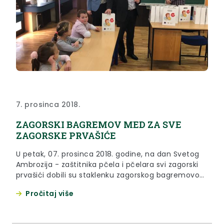
7. prosinca 2018.
ZAGORSKI BAGREMOV MED ZA SVE
ZAGORSKE PRVAŠIĆE
U petak, 07. prosinca 2018. godine, na dan Svetog
Ambrozija - zaštitnika pčela i pčelara svi zagorski
prvašići dobili su staklenku zagorskog bagremovog
meda, u sklopu nacionalne akcije „Školski medni
Pročitaj više
dan“.