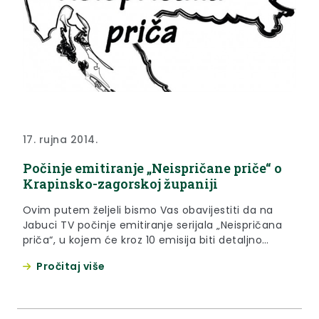
17. rujna 2014.
Počinje emitiranje „Neispričane priče“ o
Krapinsko-zagorskoj županiji
Ovim putem željeli bismo Vas obavijestiti da na
Jabuci TV počinje emitiranje serijala „Neispričana
priča“, u kojem će kroz 10 emisija biti detaljno
predstavljena Krapinsko-zagorska županija, Bajka
Pročitaj više
na dlanu.