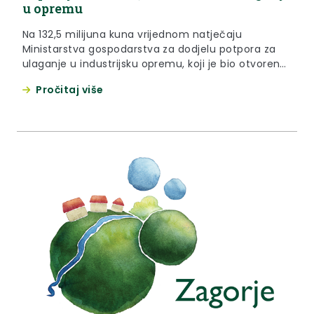
u opremu
Na 132,5 milijuna kuna vrijednom natječaju
Ministarstva gospodarstva za dodjelu potpora za
ulaganje u industrijsku opremu, koji je bio otvoren
do 30. lipnja 2014. godine potpore je dobilo i 13 tvrtki
Pročitaj više
s područja Krapinsko-zagorske županije, i to u
ukupnom iznosu od 12 milijuna i 693 tisuće kuna,
što je gotovo 10 posto sredstava predviđenih ovom
mjerom.