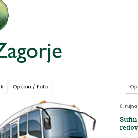
ik
Općina / Foto
6. rujna
Sufin
redov