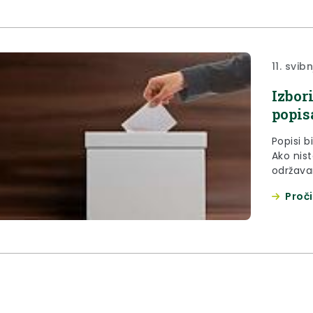
11. svib
Izbor
popis
Popisi b
Ako nist
održavan
glasova
Proči
koju iz
pravne 
vrijeme
slijedeć
Donja S