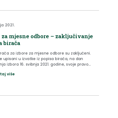
nja 2021.
i za mjesne odbore – zaključivanje
a birača
irača za izbore za mjesne odbore su zaključeni.
e upisani u izvatke iz popisa birača, na dan
ja izbora 16. svibnja 2021. godine, svoje pravo
nja možete ostvariti s potvrdom za glasovanje
taj više
daje Upravni odjel za opću upravu i imovinsko-
poslove prema mjestu prebivališta birača za sve
 glasovanja u vremenu od 7,00 do 19,00 sati na
im lokacijama: Krapina, Pregrada, Klanjec, Zabok,
tubica i Zlatar (dokument u privitku)