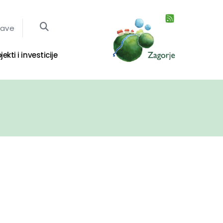
jave
jekti i investicije