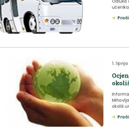
Odluka 
učenika 
Proči
1. lipnja
Ocjen
okoli
Informa
Mihovlj
okoliš u
Mihovlj
Proči