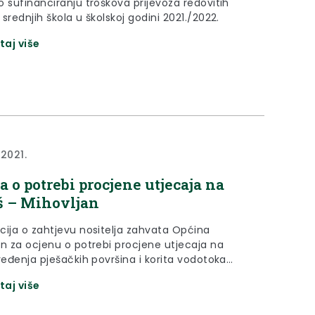
o sufinanciranju troškova prijevoza redovitih
srednjih škola u školskoj godini 2021./2022.
taj više
 2021.
a o potrebi procjene utjecaja na
š – Mihovljan
cija o zahtjevu nositelja zahvata Općina
an za ocjenu o potrebi procjene utjecaja na
ređenja pješačkih površina i korita vodotoka
an u centru naselja Mihovljan, Općina Mihovljan
taj više