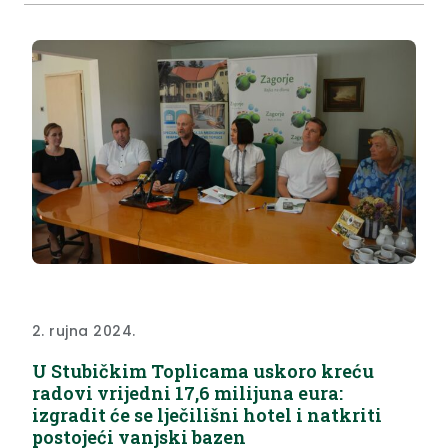
cesta 7, Stubičke Toplice, izdaje Rješenje da...
2. rujna 2024.
U Stubičkim Toplicama uskoro kreću
radovi vrijedni 17,6 milijuna eura:
izgradit će se lječilišni hotel i natkriti
postojeći vanjski bazen