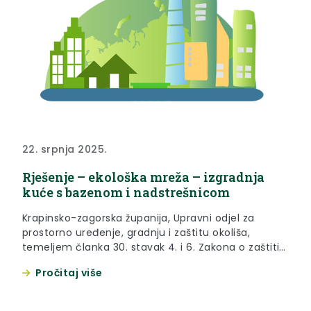
22. srpnja 2025.
Rješenje – ekološka mreža – izgradnja
kuće s bazenom i nadstrešnicom
Krapinsko-zagorska županija, Upravni odjel za
prostorno uređenje, gradnju i zaštitu okoliša,
temeljem članka 30. stavak 4. i 6. Zakona o zaštiti
prirode („Narodne novine“ broj 80/13, 15/18, 14/19,
Pročitaj više
127/19 i 155/23), postupajući sukladno zahtjevu za
provedbu ocjene prihvatljivosti zahvata za ekološku
mrežu kojeg je podnio Tomislav Zrinski, Strmečka