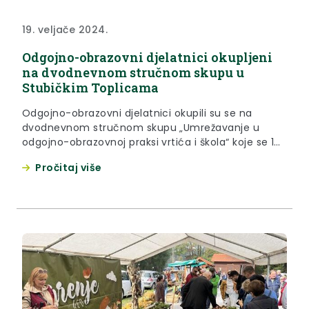
19. veljače 2024.
Odgojno-obrazovni djelatnici okupljeni
na dvodnevnom stručnom skupu u
Stubičkim Toplicama
Odgojno-obrazovni djelatnici okupili su se na
dvodnevnom stručnom skupu „Umrežavanje u
odgojno-obrazovnoj praksi vrtića i škola“ koje se 19.
i 20. veljače održava u Stubičkim Toplicama u
Pročitaj više
organizaciji Inicijative ZVIS i Hrvatske zajednice
osnovnih škola pod pokroviteljstvom Ministarstva
znanosti i obrazovanja te Krapinsko-zagorske
županije. Na otvorenju skupa u ponedjeljak 19.
veljače bila je zamjenica župana...