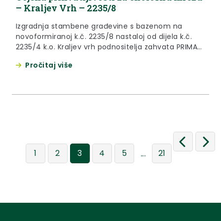
– Kraljev Vrh – 2235/8
Izgradnja stambene građevine s bazenom na
novoformiranoj k.č. 2235/8 nastaloj od dijela k.č.
2235/4 k.o. Kraljev vrh podnositelja zahvata PRIMAT
FACILITIES d.o.o., Zastavnice 11/1, Hrvatski Leskovac,
Pročitaj više
OIB: 75372717682 prihvatljiv je za ekološku mrežu.
...
1
2
3
4
5
21