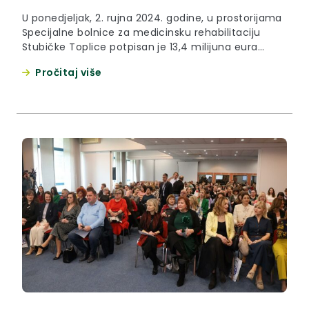
U ponedjeljak, 2. rujna 2024. godine, u prostorijama
Specijalne bolnice za medicinsku rehabilitaciju
Stubičke Toplice potpisan je 13,4 milijuna eura
vrijedan ugovor o izvođenju radova u okviru
Pročitaj više
projekta “Gradnja bazena i hotela Specijalne
bolnice za medicinsku rehabilitaciju Stubičke
Toplice”. Župan Željko Kolar tom je prilikom naglasio
kako je ukupna vrijednost projekta 17,6 milijuna
eura te...