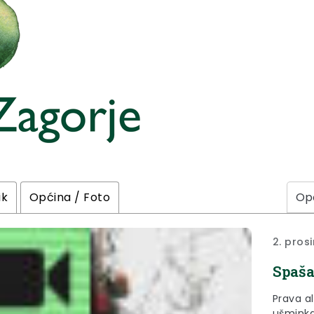
ik
Općina / Foto
2. pros
Spaša
Prava al
ušminka