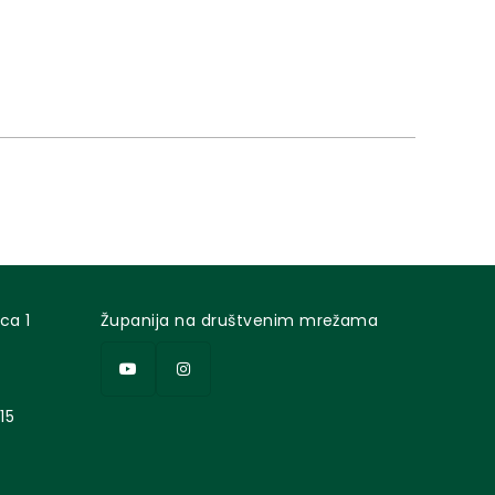
ca 1
Županija na društvenim mrežama
15