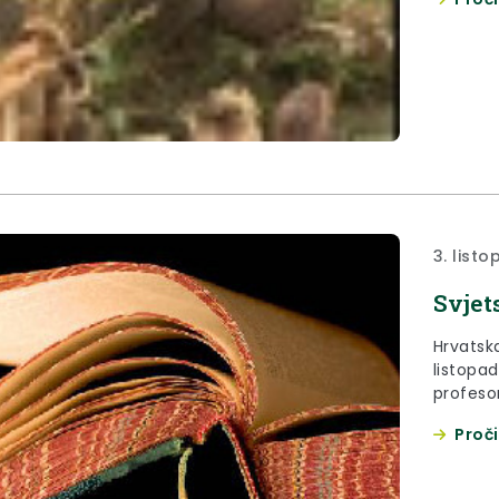
je 12. g
3. list
Svjet
Hrvatska
listopad
profesor
susreto
Proči