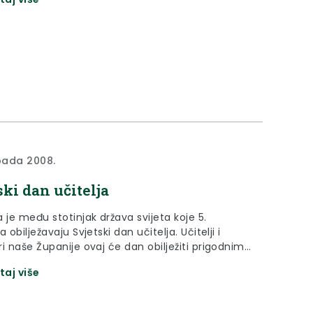
odinu zaredom svojevrsni gljivarski Woodstock.
opada 2008.
ski dan učitelja
 je među stotinjak država svijeta koje 5.
a obilježavaju Svjetski dan učitelja. Učitelji i
i naše Županije ovaj će dan obilježiti prigodnim
m 10. listopada u Stubičkim Toplicama
taj više