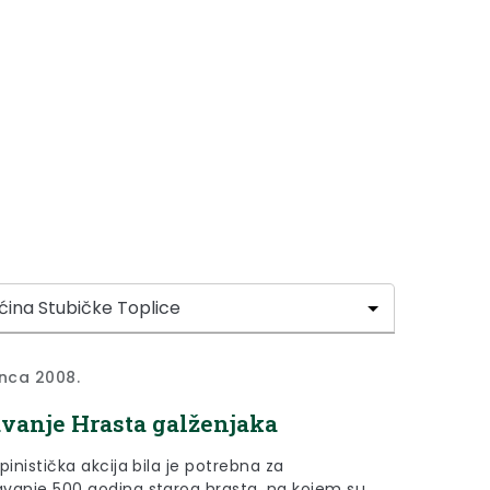
inca 2008.
vanje Hrasta galženjaka
pinistička akcija bila je potrebna za
vanje 500 godina starog hrasta, na kojem su