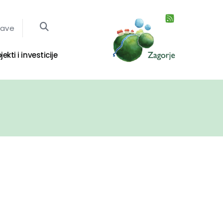
jave
jekti i investicije