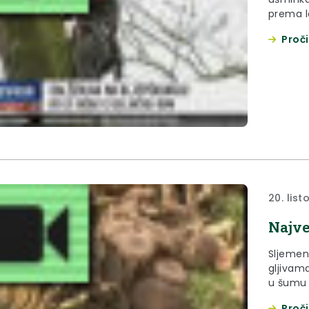
prema l
galženj
Proči
koji su
prirode.
20. lis
Najve
Sljemen
gljivam
u šumu 
gljivars
Proči