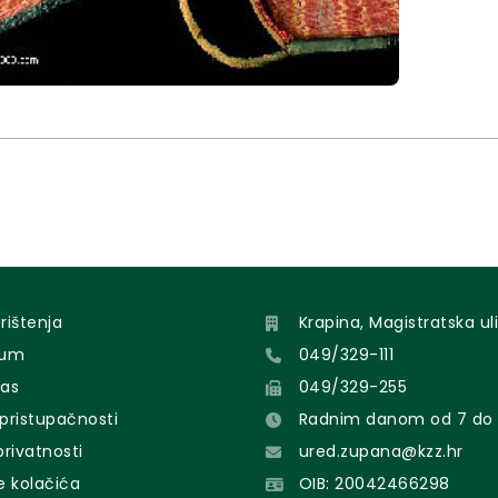
orištenja
Krapina, Magistratska uli
sum
049/329-111
nas
049/329-255
 pristupačnosti
Radnim danom od 7 do 
 privatnosti
ured.zupana@kzz.hr
e kolačića
OIB: 20042466298