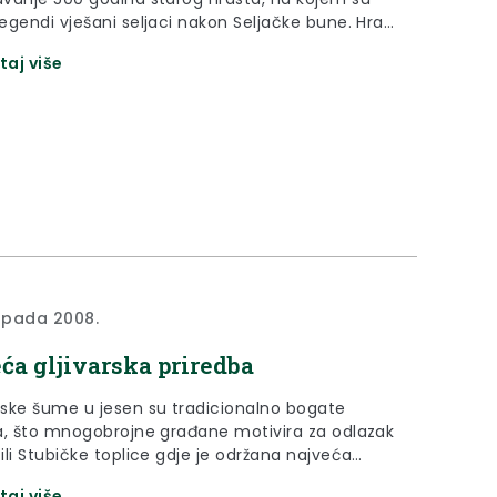
egendi vješani seljaci nakon Seljačke bune. Hrast
ak u Stubičkim Toplicama jedno je od tri stabla
taj više
 na području Zagorja zaštićeni kao spomenici
topada 2008.
ća gljivarska priredba
ske šume u jesen su tradicionalno bogate
a, što mnogobrojne građane motivira za odlazak
ili Stubičke toplice gdje je održana najveća
ka priredba u Hrvatskoj. Parkiralište u Pilama već
taj više