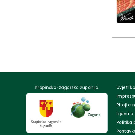
Krapinsko-zagorska županija
Uvjeti k
Impres
Pitajte 
Izjava o
Politika
Postavk