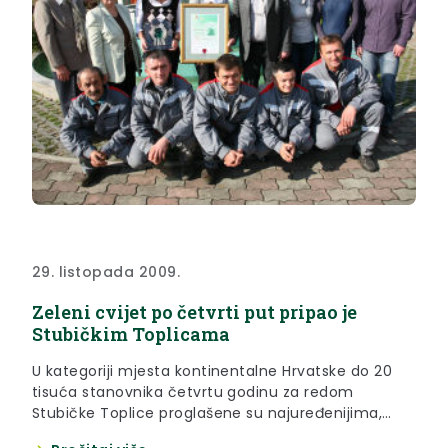
29. listopada 2009.
Zeleni cvijet po četvrti put pripao je
Stubičkim Toplicama
U kategoriji mjesta kontinentalne Hrvatske do 20
tisuća stanovnika četvrtu godinu za redom
Stubičke Toplice proglašene su najuređenijima,
odnosno osvojile su 1. mjesto i vrijedno priznanje ”