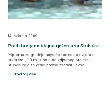
14. svibnja 2009.
Predstavljena idejna rješenja za Stubake
Pripreme za gradnju najveće termalne rivijere u
Hrvatskoj , 110 milijuna eura vrijednog projekta
Stubaki koja se gradi prema modelu javno
privatnog partnerstva u punom su jeku. U
Pročitaj više
Stubičkim toplicama predstavljena su prva idejna
rješenja izgleda Rivijere u kojoj bi posao trebalo
pronaći 500 osoba.