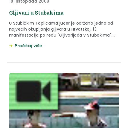
18. listopada 2009.
Gljivari u Stubakima
U Stubičkim Toplicama jučer je održano jedno od
najvećih okupljanja gljivara u Hrvatskoj, 13.
manifestacija po redu "Gljivarijada v Stubakima".
Gljivarenju se odazvalo preko 800 gljivara iz cijele
Pročitaj više
Hrvatske i Zagorja koji su osim edukacije, mogli
uživati u raznim delicijama spravljenim od gljiva.