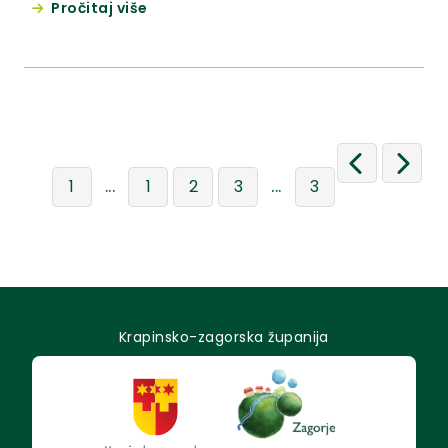
Pročitaj više
...
...
1
1
2
3
3
Krapinsko-zagorska županija