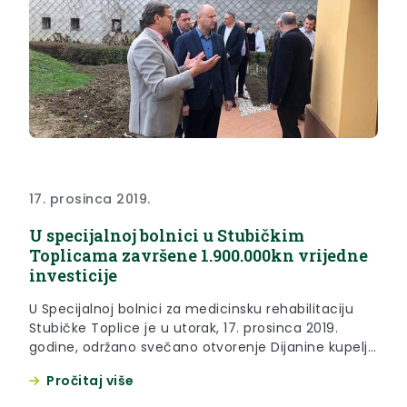
17. prosinca 2019.
U specijalnoj bolnici u Stubičkim
Toplicama završene 1.900.000kn vrijedne
investicije
U Specijalnoj bolnici za medicinsku rehabilitaciju
Stubičke Toplice je u utorak, 17. prosinca 2019.
godine, održano svečano otvorenje Dijanine kupelji i
hidroterapije u objektu Toplice u čiju je sanaciju i
Pročitaj više
adaptaciju u proteklom razdoblju uloženo 1.869.478
kuna.