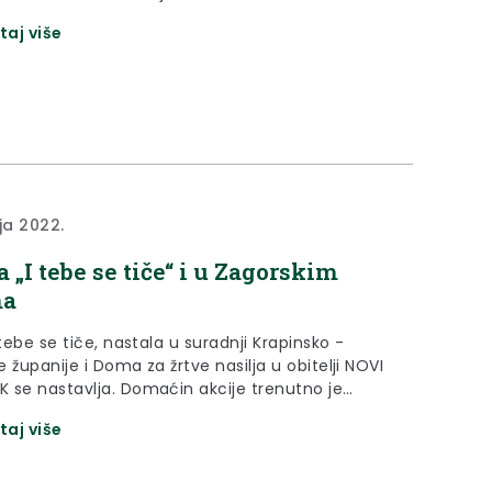
taj više
ja 2022.
a „I tebe se tiče“ i u Zagorskim
ma
 tebe se tiče, nastala u suradnji Krapinsko -
 županije i Doma za žrtve nasilja u obitelji NOVI
 se nastavlja. Domaćin akcije trenutno je
Zagorska Sela.
taj više