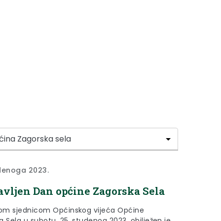
denoga 2023.
avljen Dan općine Zagorska Sela
m sjednicom Općinskog vijeća Općine
 Sela u subotu, 25. studenog 2023. obilježen je