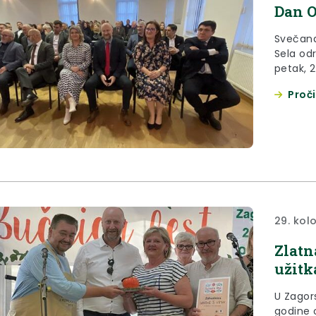
Dan O
Svečana
Sela od
petak, 
u Zagor
Proči
29. kol
Zlatn
užitk
U Zagors
godine 