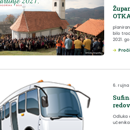
Župan
OTK
planiran
bilo tra
2021. go
Proči
6. rujna
Sufin
redov
Odluka 
učenika 