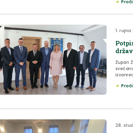
Proči
je uslij
Cesargr
istaknuo
1. rujna
Potpi
držav
Župan Že
svečano
izvanre
Zagorsk
Proči
Kumrovc
radova 
predmet
proširen
28. stu