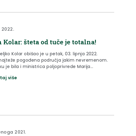
a 2022.
 Kolar: šteta od tuče je totalna!
ljko Kolar obišao je u petak, 03. lipnja 2022.
najteže pogođena područja jakim nevremenom.
ku je bila i ministrica poljoprivrede Marija
ć.
taj više
enoga 2021.