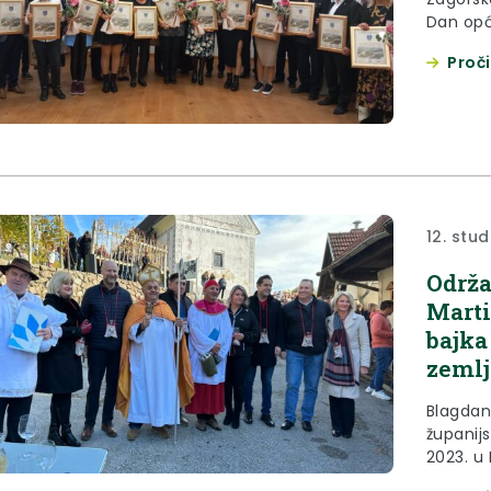
Dan opći
godina 
Proči
župan Ž
Zamjeni
kazavši 
12. stu
Održa
Marti
bajka
zemlj
Blagdan 
županijs
2023. u
započeo