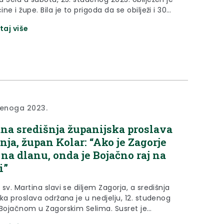
ne i župe. Bila je to prigoda da se obilježi i 30
postojanja Općine, a svečanosti su prisustvovali
taj više
eljko Kolar te zamjenica župana Jasna Petek.
ca župana Jasna Petek čestitala je Dan općine
kako Zagorska Sela spadaju...
denoga 2023.
na središnja županijska proslava
nja, župan Kolar: “Ako je Zagorje
 na dlanu, onda je Bojačno raj na
i”
sv. Martina slavi se diljem Zagorja, a središnja
ka proslava održana je u nedjelju, 12. studenog
 Bojačnom u Zagorskim Selima. Susret je
 svetom misom u kapeli sv. Martina nakon čega