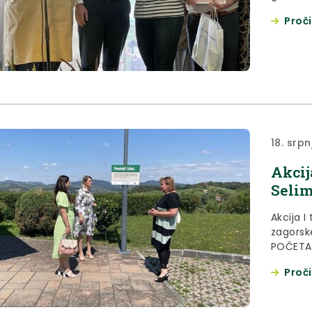
Proči
18. srpn
Akcij
Seli
Akcija I
zagorske
POČETAK
općina 
Proči