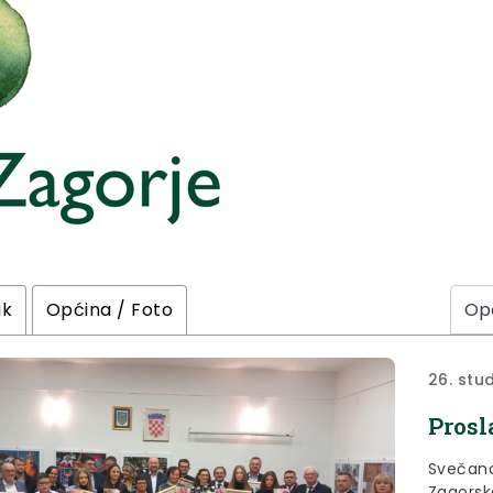
ik
Općina / Foto
26. stu
Prosl
Svečano
Zagorska