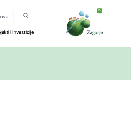
jave
jekti i investicije