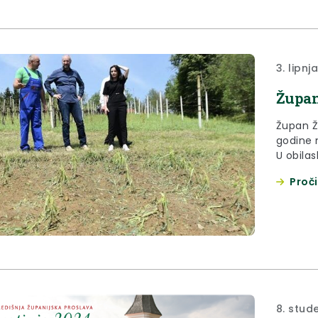
3. lipnj
Župan
Župan Že
godine 
U obilas
Vučkovi
Proči
8. stud