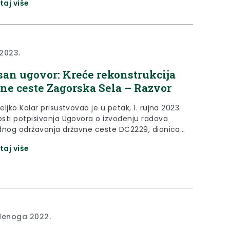
taj više
edila i sama ceremonija krštenja mošta, uz
adske martinjske meštre. Župan Željko Kolar
 je važnost očuvanja ove tradicije. “Ako...
 2023.
san ugovor: Kreće rekonstrukcija
ne ceste Zagorska Sela – Razvor
ljko Kolar prisustvovao je u petak, 1. rujna 2023.
sti potpisivanja Ugovora o izvođenju radova
dnog održavanja državne ceste DC2229, dionica
a Sela-DC205 (Granični prijelaz Razvor) u
taj više
u između investitora Hrvatskih cesta i izvođača
tvrtke Colas Hrvatska. Izvanredno održavanje
ne ceste u duljini od četiri kilometra obuhvaća
je kolnika, izgradnju nogostupa na pojedinim...
denoga 2022.