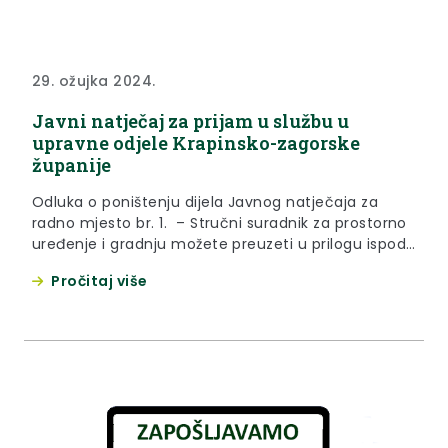
29. ožujka 2024.
Javni natječaj za prijam u službu u
upravne odjele Krapinsko-zagorske
županije
Odluka o poništenju dijela Javnog natječaja za
radno mjesto br. 1. – Stručni suradnik za prostorno
uređenje i gradnju možete preuzeti u prilogu ispod
teksta. Odluku o poništenju dijela natječaja za
Pročitaj više
radno mjesto br. 2. – Viši stručni suradnik za civilno
društvo i stambeno zbrinjavanje možete preuzeti u
prilogu ispod teksta. Poziv na prethodnu provjeru...