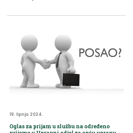
infrastrukturu nalazi se u prilogu ispod teksta. Poziv
na prethodnu provjeru za radno mjesto...
19. lipnja 2024.
Oglas za prijam u službu na određeno
vrijeme u Upravni odjel za opću upravu,