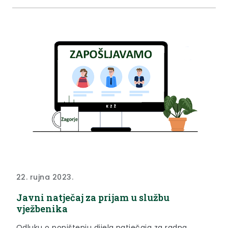
novine”, broj 86/08., 61/11., 4/18. i 121/19.) pročelnici
upravnih...
22. rujna 2023.
Javni natječaj za prijam u službu
vježbenika
Odluku o poništenju dijela natječaja za radna