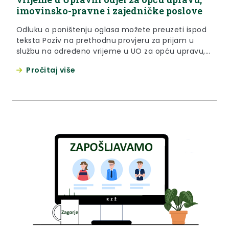
imovinsko-pravne i zajedničke poslove
Odluku o poništenju oglasa možete preuzeti ispod
teksta Poziv na prethodnu provjeru za prijam u
službu na određeno vrijeme u UO za opću upravu,
imovinsko-pravne i zajedničke poslove možete
Pročitaj više
preuzeti ispod teksta Oglas za prijam u službu je
otvoren do 27. lipnja 2024. godine. Na temelju
članka 19. stavka 1. vezano za članak 29. Zakona...