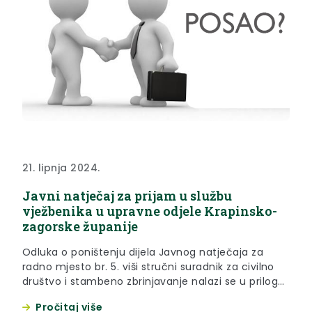
21. lipnja 2024.
Javni natječaj za prijam u službu
vježbenika u upravne odjele Krapinsko-
zagorske županije
Odluka o poništenju dijela Javnog natječaja za
radno mjesto br. 5. viši stručni suradnik za civilno
društvo i stambeno zbrinjavanje nalazi se u prilogu
ispod teksta. Poziv na prethodnu provjeru za radno
Pročitaj više
mjesto br. 6. viši referent za promet i prometnu