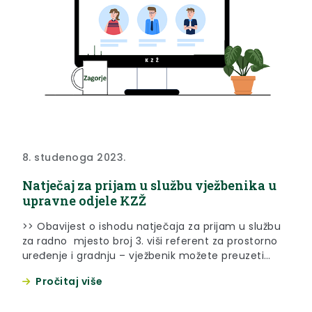
8. studenoga 2023.
Natječaj za prijam u službu vježbenika u
upravne odjele KZŽ
>> Obavijest o ishodu natječaja za prijam u službu
za radno mjesto broj 3. viši referent za prostorno
uređenje i gradnju – vježbenik možete preuzeti
ispod teksta << Na temelju članka 19. stavka 1.
Pročitaj više
Zakona o službenicima i namještenicima u lokalnoj
i područnoj (regionalnoj) samoupravi (“Narodne