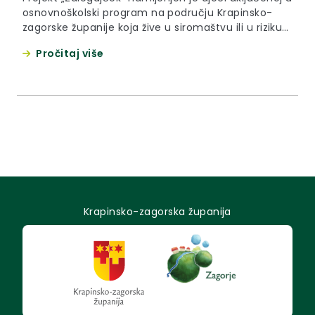
osnovnoškolski program na području Krapinsko-
zagorske županije koja žive u siromaštvu ili u riziku
od siromaštva. Prema podacima za školsku godinu
Pročitaj više
2015/2016. od ukupno 9688 učenika osnovnih škola
u Županiji za njih čak 1168 (oko 12%) obitelj zbog
socijalnog stanja nije bila u mogućnosti izdvajati
sredstva za obrok u školskoj kuhinji.
Krapinsko-zagorska županija