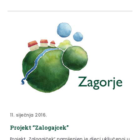
11. siječnja 2016.
Projekt “Zalogajcek”
Projekt „Zalogajček“ namijenjen je djeci uključenoj u