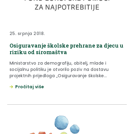
25. srpnja 2018.
Osiguravanje školske prehrane za djecu u
riziku od siromaštva
Ministarstvo za demografiju, obitelj, mlade i
socijalnu politiku je otvorilo poziv na dostavu
projektnih prijedloga „Osiguravanje školske
prehrane za djecu u riziku od siromaštva – šk. god.
Pročitaj više
2018/2019.“, u okviru Fonda europske pomoći za
najpotrebitije (FEAD). Natječaj je otvoren od 10.
srpnja 2018. do 30. ožujka 2019. godine.