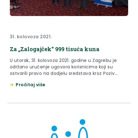
31. kolovoza 2021.
Za „Zalogajček“ 999 tisuća kuna
U utorak, 31. kolovoza 2021. godine u Zagrebu je
održano uručenje ugovora korisnicima koji su
ostvarili pravo na dodjelu sredstava kroz Poziv
‘Osiguravanje školske prehrane za djecu u riziku od
Pročitaj više
siromaštva’ u školskoj godini 2021./2022. Ugovore je
korisnicima uručio ministar rada, mirovinskoga
sustava, obitelji i socijalne politike Josip Aladrović.