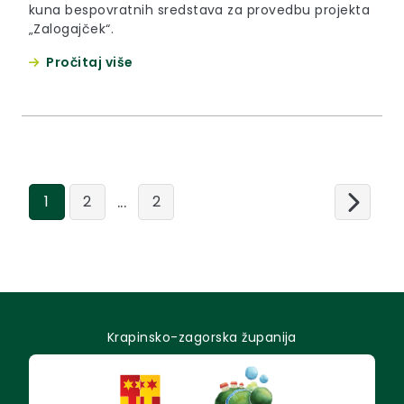
kuna bespovratnih sredstava za provedbu projekta
„Zalogajček“.
Pročitaj više
...
1
2
2
Krapinsko-zagorska županija