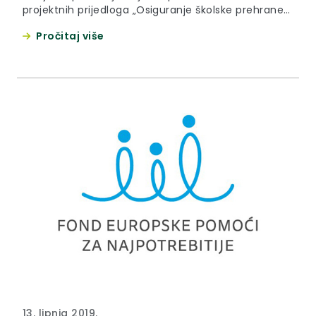
projektnih prijedloga „Osiguranje školske prehrane
za djecu u riziku od siromaštva
Pročitaj više
(šk.god.2019.-2020.)“
13. lipnja 2019.