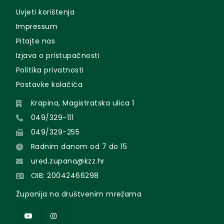
Uvjeti korištenja
Impressum
Pitajte nas
Izjava o pristupačnosti
Politika privatnosti
Postavke kolačića
Krapina, Magistratska ulica 1
049/329-111
049/329-255
Radnim danom od 7 do 15
ured.zupana@kzz.hr
OIB: 20042466298
Županija na društvenim mrežama