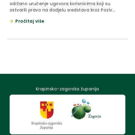
održano uručenje ugovora korisnicima koji su
ostvarili pravo na dodjelu sredstava kroz Poziv
‘Osiguravanje školske prehrane za djecu u riziku od
Pročitaj više
siromaštva’ u školskoj godini 2021./2022. Ugovore je
korisnicima uručio ministar rada, mirovinskoga
sustava, obitelji i socijalne politike Josip Aladrović.
Krapinsko-zagorska županija