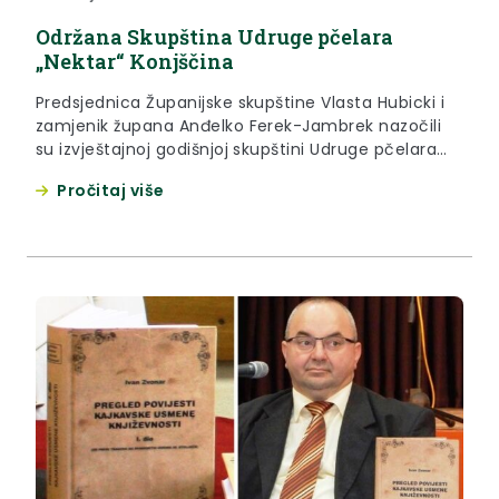
Održana Skupština Udruge pčelara
„Nektar“ Konjščina
Predsjednica Županijske skupštine Vlasta Hubicki i
zamjenik župana Anđelko Ferek-Jambrek nazočili
su izvještajnoj godišnjoj skupštini Udruge pčelara
„Nektar“ Konjščina koja je u petak, 24. veljače 2017.
Pročitaj više
godine, održana u restoranu Bolji život u Jertovcu.