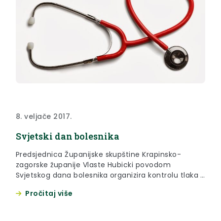
8. veljače 2017.
Svjetski dan bolesnika
Predsjednica Županijske skupštine Krapinsko-
zagorske županije Vlaste Hubicki povodom
Svjetskog dana bolesnika organizira kontrolu tlaka i
šećera u krvi koja će biti održana u Maloj dvorani
Pročitaj više
pučkog otvorenog učilišta u Krapini u četvrtak, 9.
veljače 2017. godine, uoči početka rada po
dnevnom redu 23. sjednice Skupštine.