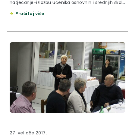
natjecanje-izložbu učenika osnovnih i srednjih škola
Krapinsko-zagorske županije iz područja vizualnih
Pročitaj više
umjetnosti i dizajna koje je održano u Osnovnoj
školi Budinšćina.
27. veljače 2017.