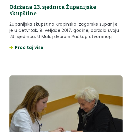
Održana 23. sjednica Županijske
skupštine
Županijska skupština Krapinsko-zagorske županije
je u četvrtak, 9. veljače 2017. godine, održala svoju
23. sjednicu. U Maloj dvorani Pučkog otvorenog
učilišta u Krapini okupilo se 34 članica i članova
Pročitaj više
Skupštine na čelu s predsjednicom Vlastom
Hubicki.