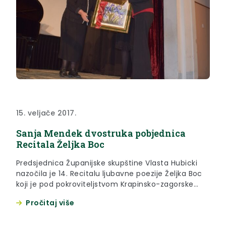
15. veljače 2017.
Sanja Mendek dvostruka pobjednica
Recitala Željka Boc
Predsjednica Županijske skupštine Vlasta Hubicki
nazočila je 14. Recitalu ljubavne poezije Željka Boc
koji je pod pokroviteljstvom Krapinsko-zagorske
županije održan u utorak, 14. veljače 2017. godine u
Pročitaj više
Domu kulture u Mariji Bistrici.