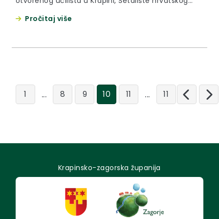
otvorenog učilišta u Krapini, Šetalište hrvatskog
narodnog preporoda 13.
Pročitaj više
...
...
1
8
9
10
11
11
Krapinsko-zagorska županija