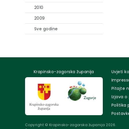
2010
2009
Sve godine
Krapinsko-zagorska županija
Uvjeti k
Impres
Pitajte 
Izjava o
Politika
Postavk
Copyright © Krapinsko-zagorska županija 2026.