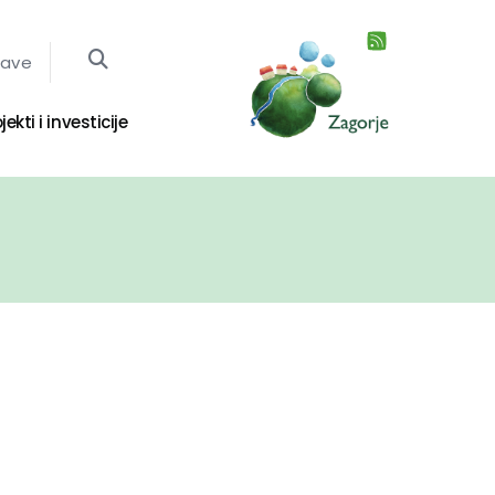
jave
jekti i investicije