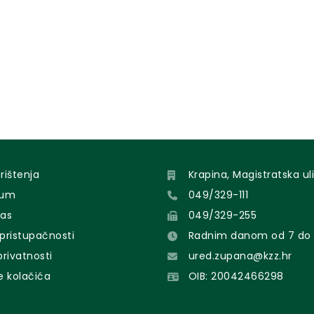
orištenja
Krapina, Magistratska uli
sum
049/329-111
nas
049/329-255
 pristupačnosti
Radnim danom od 7 do 
 privatnosti
ured.zupana@kzz.hr
e kolačića
OIB: 20042466298