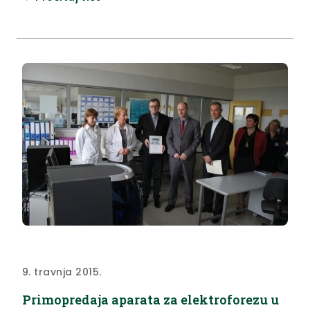
srednjih škola sa područja Grada Zaboka na temu
„Perspektive mladih ljudi u Krapinsko-zagorskoj
županiji“.
9. travnja 2015.
Primopredaja aparata za elektroforezu u