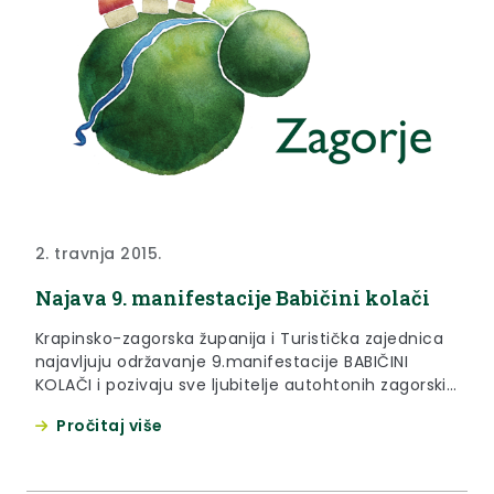
2. travnja 2015.
Najava 9. manifestacije Babičini kolači
Krapinsko-zagorska županija i Turistička zajednica
najavljuju održavanje 9.manifestacije BABIČINI
KOLAČI i pozivaju sve ljubitelje autohtonih zagorskih
slastica 18. travnja 2015. godine u Petrovsko, školsko
Pročitaj više
igralište osnovne škole Antuna Mihanovića,
Petrovsko 58 s početkom u 12,00 sati.