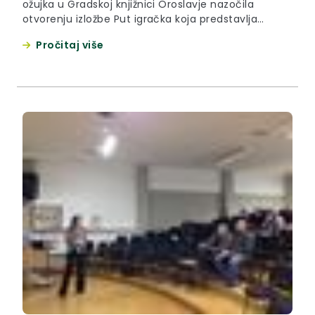
ožujka u Gradskoj knjižnici Oroslavje nazočila
otvorenju izložbe Put igračka koja predstavlja
završetak istoimene inicijative za rješavanje
Pročitaj više
problematike nepoznavanja tradicijskih drvenih
igrački Hrvatskog zagorja.a