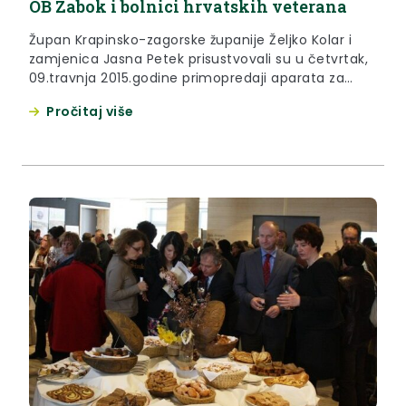
OB Zabok i bolnici hrvatskih veterana
Župan Krapinsko-zagorske županije Željko Kolar i
zamjenica Jasna Petek prisustvovali su u četvrtak,
09.travnja 2015.godine primopredaji aparata za
elektroforezu proteina održanoj u Općoj bolnici
Pročitaj više
Zabok i bolnici hrvatskih veterana.