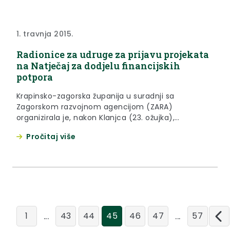
1. travnja 2015.
Radionice za udruge za prijavu projekata
na Natječaj za dodjelu financijskih
potpora
Krapinsko-zagorska županija u suradnji sa
Zagorskom razvojnom agencijom (ZARA)
organizirala je, nakon Klanjca (23. ožujka),
informativne radionice za udruge koje su
Pročitaj više
zainteresirane za prijavu svojih projekta/programa
na Natječaj za dodjelu financijskih potpora
projektima ili programima udruga na području KZŽ
za 2015. godinu i u Donjoj Stubici (25. ožujka), u
Krapini (27. ožujka) te u Zlataru (30. ožujka).
...
...
1
43
44
45
46
47
57