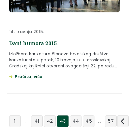
14. travnja 2015.
Dani humora 2015.
Izložbom karikatura članova Hrvatskog društva
karikaturista u petak, 10.travnja su u oroslavskoj
Gradskoj knjižnici otvoreni ovogodišnji 22. po redu
Dani humora. Otvorenju je prisustvovala zamjenica
Pročitaj više
župana za društvene djelatnosti Jasna Petek.
...
...
1
41
42
43
44
45
57