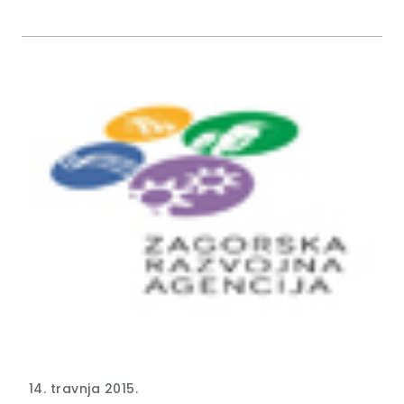
ravnateljica Muzeja hrvatskog zagorja Vlasta Krklec.
14. travnja 2015.