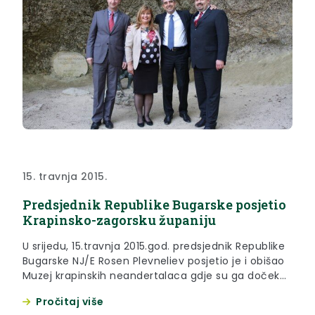
15. travnja 2015.
Predsjednik Republike Bugarske posjetio
Krapinsko-zagorsku županiju
U srijedu, 15.travnja 2015.god. predsjednik Republike
Bugarske NJ/E Rosen Plevneliev posjetio je i obišao
Muzej krapinskih neandertalaca gdje su ga dočekali
župan Krapinsko-zagorske županije Željko Kolar,
Pročitaj više
gradonačelnik Grada Krapine Zoran Gregurević i