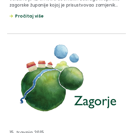
zagorske županije kojoj je prisustvovao zamjenik
župana Anđelko Ferek-Jambrek.
Pročitaj više
15. travnja 2015.