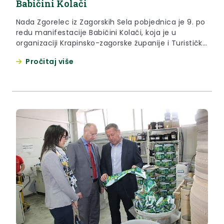
Babičini Kolači
Nada Zgorelec iz Zagorskih Sela pobjednica je 9. po
redu manifestacije Babičini Kolači, koja je u
organizaciji Krapinsko-zagorske županije i Turističke
zajednice KZŽ, održana u subotu, 18. travnja 2015.
Pročitaj više
godine u općini Petrovsko, odakle je prošlogodišnja
pobjednica Vesna Hršak.