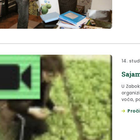
14. stu
Sajam
U Zabok
organiz
voća, p
Plodovi 
Proči