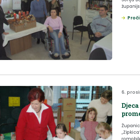
županij
svijeću 
Proči
multipl
6. pros
Djeca
prom
Županic
„Zipkica
romobile