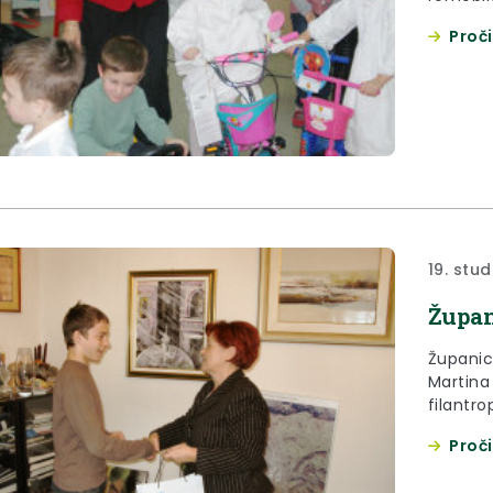
prijatelji u prometu“
Proči
sigurno
županije
19. stu
Župan
Županic
Martina
filantro
predsje
Proči
povodu 
djeteta.