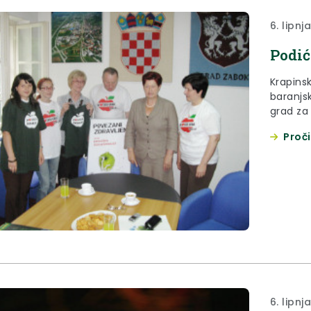
6. lipnj
Podić
Krapins
baranjsk
grad za
u lipnju
Proči
osviješ
govorilo
6. lipnj