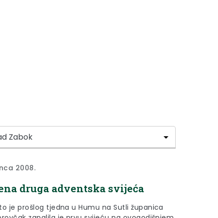
inca 2008.
ena druga adventska svijeća
rošlog tjedna u Humu na Sutli županica
orovčak zapalila je prvu svijeću na ovogodišnjem