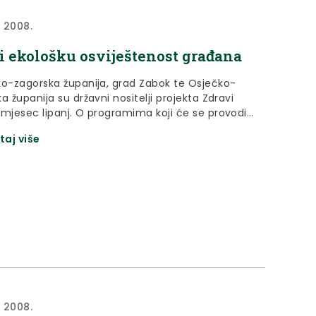
a 2008.
i ekološku osviještenost građana
ko-zagorska županija, grad Zabok te Osječko-
a županija su državni nositelji projekta Zdravi
 mjesec lipanj. O programima koji će se provoditi
, mjesecu koji je posvećen ekološkoj
taj više
tenosti u sklopu kampanje Povezani zdravljem,
 se na jučerašnjoj konferenciji za novinare.
a 2008.