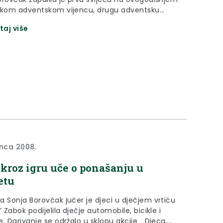
skom adventskom vijencu, drugu adventsku
županica je zapalila jučer u sjedištu Društva
taj više
eskleroze Krapinsko-zagorske županije u Zaboku.
inca 2008.
 kroz igru uče o ponašanju u
etu
a Sonja Borovčak jučer je djeci u dječjem vrtiću
“ Zabok podijelila dječje automobile, bicikle i
. Darivanje se održalo u sklopu akcije „ Djeca,