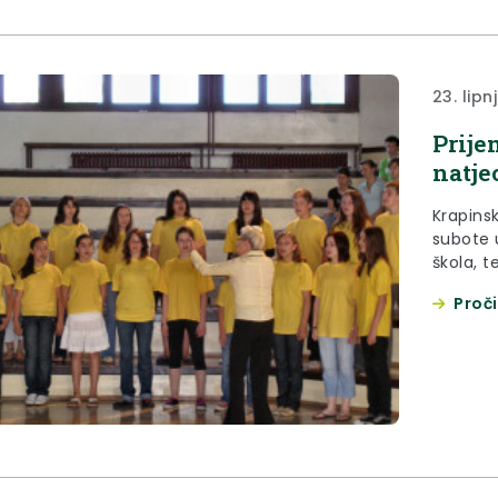
23. lipn
Prije
natje
Krapins
subote 
škola, 
natjecan
Proči
Školama 
novčane dotacije za
postizan