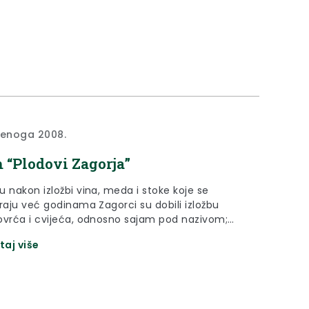
denoga 2008.
 “Plodovi Zagorja”
u nakon izložbi vina, meda i stoke koje se
iraju već godinama Zagorci su dobili izložbu
ovrća i cvijeća, odnosno sajam pod nazivom;
Zagorja.
taj više