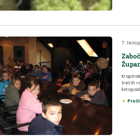
7. list
Zaboč
Župan
Krapins
trećih r
listopa
Špičkovi
Proči
se sa ž