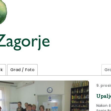
ik
Grad / Foto
9. pros
Upalj
Nakon što je p
Sonja B