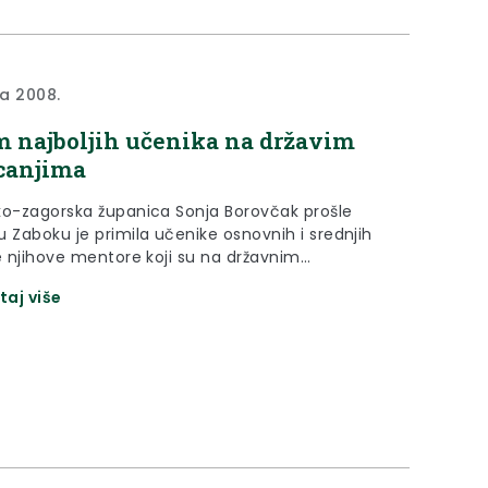
ja 2008.
m najboljih učenika na državim
canjima
ko-zagorska županica Sonja Borovčak prošle
u Zaboku je primila učenike osnovnih i srednjih
te njihove mentore koji su na državnim
jima osvojili prvo, drugo ili treće mjesto.
taj više
iz kojih ti učenici dolaze županija je dodijelila
 nastavna pomagala kao prilog za
je još boljih rezultata.