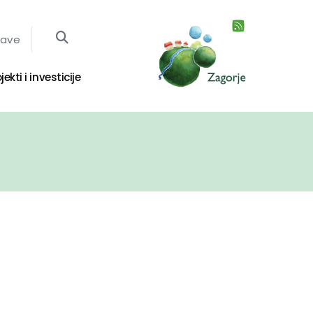
jave
jekti i investicije