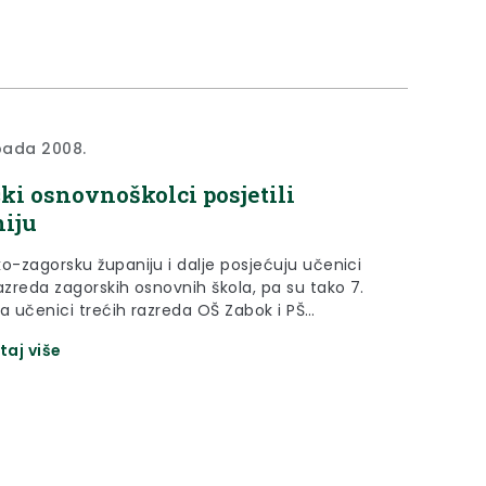
opada 2008.
ki osnovnoškolci posjetili
iju
ko-zagorsku županiju i dalje posjećuju učenici
azreda zagorskih osnovnih škola, pa su tako 7.
da učenici trećih razreda OŠ Zabok i PŠ
na posjetili prostore Županije u Krapini i susreli
taj više
upanicom Sonjom Borovčak