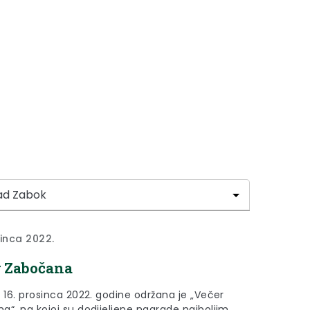
sinca 2022.
 Zabočana
 16. prosinca 2022. godine održana je „Večer
a“, na kojoj su dodijeljene nagrade najboljim