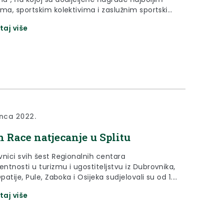
ima, sportskim kolektivima i zaslužnim sportskim
icima.
taj više
inca 2022.
 Race natjecanje u Splitu
vnici svih šest Regionalnih centara
ntnosti u turizmu i ugostiteljstvu iz Dubrovnika,
Opatije, Pule, Zaboka i Osijeka sudjelovali su od 1.
osinaca 2022. u Splitu na natjecanju Match Race
taj više
nizirao RCK Split u okviru ENTER konferencije
ovanju.