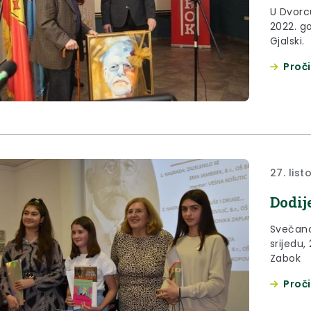
U Dvorcu
2022. g
Gjalski.
Proči
27. lis
Dodij
Svečano
srijedu,
Zabok
Proči