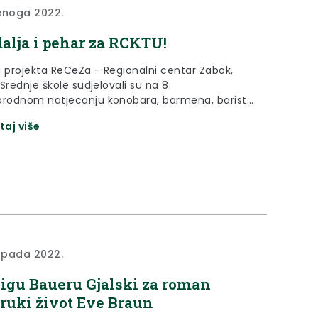
enoga 2022.
alja i pehar za RCKTU!
u projekta ReCeZa - Regionalni centar Zabok,
Srednje škole sudjelovali su na 8.
odnom natjecanju konobara, barmena, barista,
a i srednjih škola koje se održavalo u Splitu u
taj više
adisson Blu, u periodu od 02. do 06. listopada
odine.
topada 2022.
gu Baueru Gjalski za roman
ruki život Eve Braun