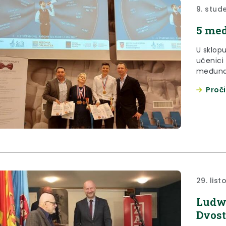
9. stud
5 med
U sklop
učenici 
međunar
restoran
Proči
hotelu R
2022. g
29. lis
Ludwi
Dvost