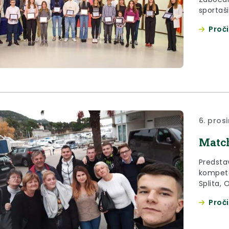
sportaš
djelatn
Proči
6. pros
Match
Predsta
kompete
Splita, 
- 3. pr
Proči
koje je orga
o obraz