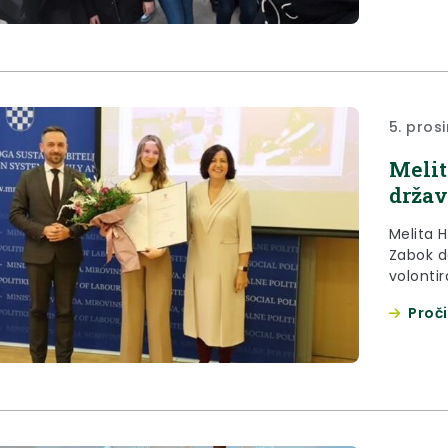
5. pros
Melit
držav
Melita H
Zabok d
volontir
Proči