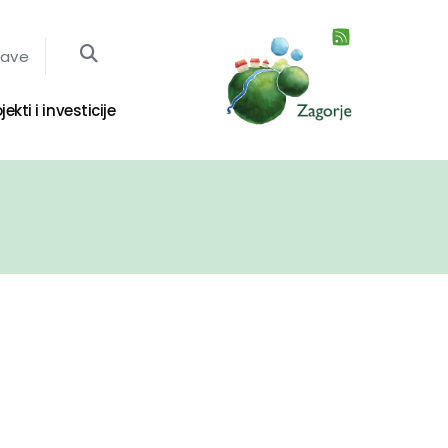
jave
jekti i investicije