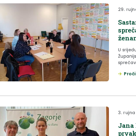
29. ruj
Sasta
spreč
ženam
U srijed
Županij
sprečava
obitelji.
Proči
3. rujna
Jana 
prvak