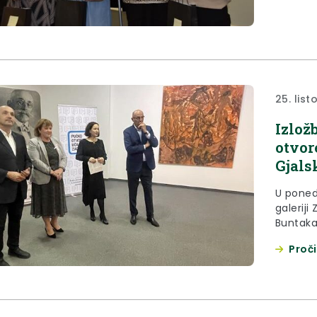
25. lis
Izlož
otvor
Gjals
U ponedj
galeriji Zabok otvorena je izložba slika Tomislava
Buntaka
Ksavera
Proči