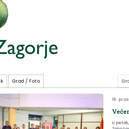
ik
Grad / Foto
16. pro
Večer
U petak,
Zabočan