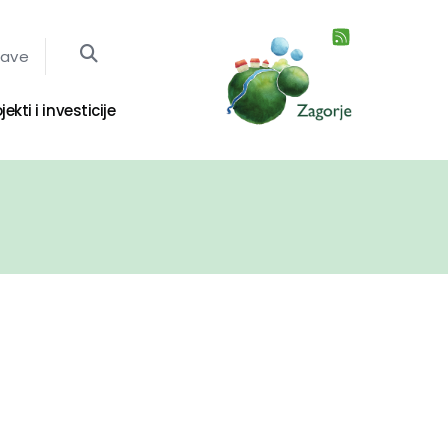
jave
jekti i investicije