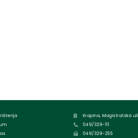
orištenja
Krapina, Magistratska uli
sum
049/329-111
nas
049/329-255