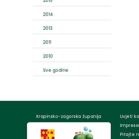
2015
2014
2013
2011
2010
Sve godine
Krapinsko-zagorska županija
Uvjeti k
Impres
Pitajte 