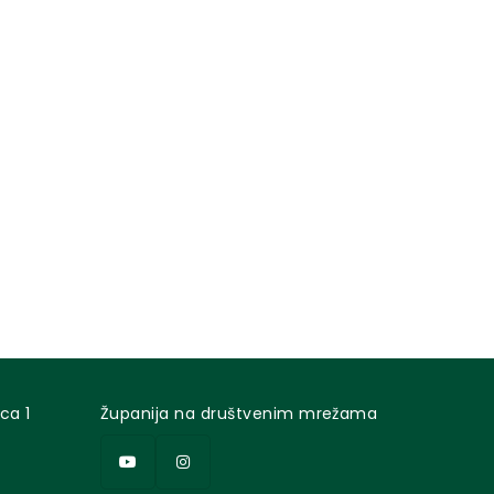
ca 1
Županija na društvenim mrežama