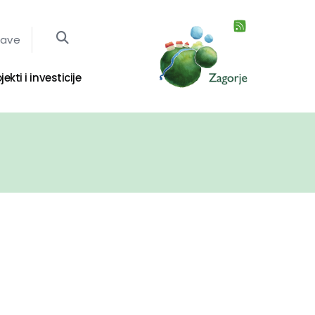
jave
jekti i investicije