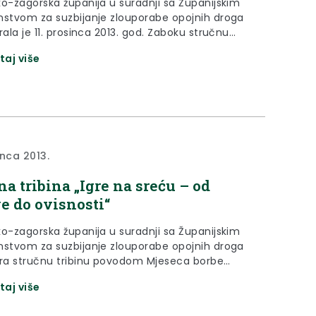
ko-zagorska županija u suradnji sa Županijskim
nstvom za suzbijanje zlouporabe opojnih droga
rala je 11. prosinca 2013. god. Zaboku stručnu
 pod nazivom „Igre na sreću - od zabave do
taj više
i“.
inca 2013.
na tribina „Igre na sreću – od
e do ovisnosti“
ko-zagorska županija u suradnji sa Županijskim
nstvom za suzbijanje zlouporabe opojnih droga
ira stručnu tribinu povodom Mjeseca borbe
visnosti (15. studeni – 15. prosinca) pod nazivom
taj više
a sreću-od zabave do ovisnosti“ koja će se
a) 2013.godine u 09,00