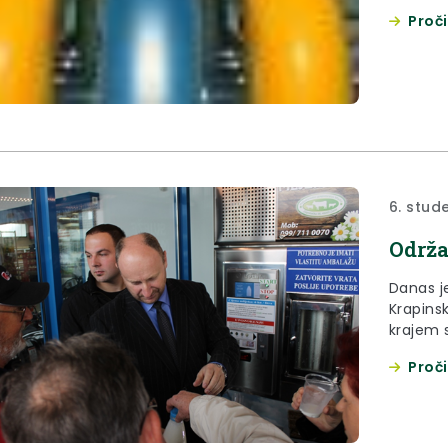
broj 80
Proči
d.o.o., 
provedb
mrežu iz
srednje
6. stud
Održa
Danas j
Krapinsk
krajem 
Zlataru,
Proči