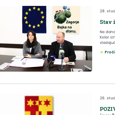
28. stu
Stav 
Na dana
Kolar i
vladajuć
reorgani
Proči
26. stu
POZIV