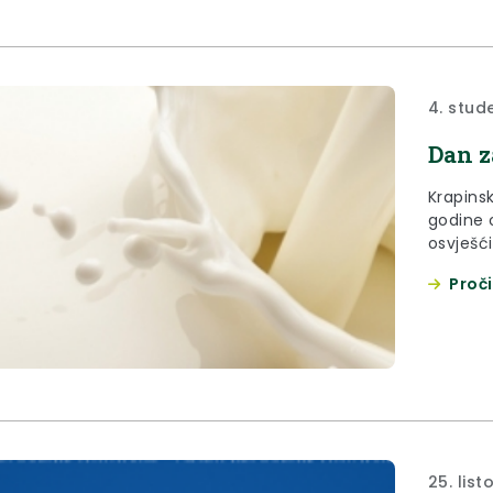
4. stud
Dan z
Krapinsk
godine o
osvješć
mlijeka
Proči
25. lis