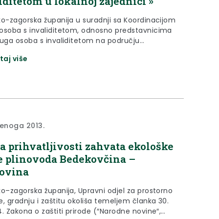
iditetom u lokalnoj zajednici »
ko-zagorska županija u suradnji sa Koordinacijom
osoba s invaliditetom, odnosno predstavnicima
ruga osoba s invaliditetom na području
o-zagorske županije organizira okrugli stol
taj više
 Međunarodnog dana osoba s invaliditetom
i dana 02. prosinca (ponedjeljak)
ine u 12,00 sati u Galeriji Grada Zaboka u
Zivtov trg 10..
denoga 2013.
a prihvatljivosti zahvata ekološke
 plinovoda Bedekovčina –
ovina
ko–zagorska županija, Upravni odjel za prostorno
, gradnju i zaštitu okoliša temeljem članka 30.
. Zakona o zaštiti prirode (″Narodne novine″,