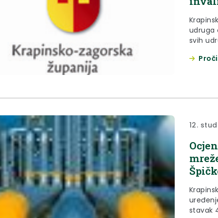
inval
Krapins
udruga 
svih ud
Krapinsk
Proči
povodom
koji će se održat
2013.god
Zaboku, 
12. stu
Ocjen
mreže
Špičk
Krapins
uređenje
stavak 4