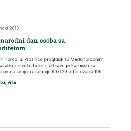
pravnoj zgradi „Regeneracije“, Prilaz dr. F.
 15, Zabok.
inca 2013.
arodni dan osoba sa
iditetom
 narodi 3. Prosinca proglasili su Međunarodnim
soba s invaliditetom, UN-ova je Komisija za
prava u svojoj rezoluciji 1993/29 od 5. ožujka 1993.
zemlje članice da ističu obilježavanje 3.
taj više
: "s ciljem postizanja punog i jednakog uživanja
 prava i sudjelovanja osoba s invaliditetom u
"