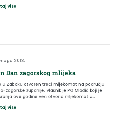
/2013), a povodom zahtjeva Zagorskog metalca
taj više
Celine 2, Zabok od 4. rujna 2013. godine, za
om Ocjene prihvatljivosti zahvata za ekološku
daje RJEŠENJE I. Planirani zahvat izgradnje
tlačnog plinovoda Bedekovčina–Špičkovina...
enoga 2013.
n Dan zagorskog mlijeka
e u Zaboku otvoren treći mljekomat na području
o-zagorske županije. Vlasnik je PG Mladić koji je
srpnja ove godine već otvorio mljekomat u
 dok je onaj u Krapini u vlasništvu OPG-a Benko.
taj više