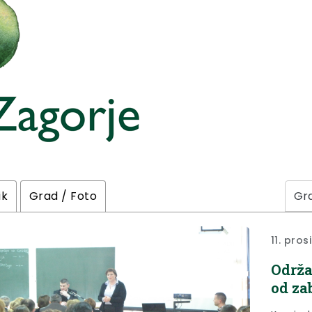
ik
Grad / Foto
11. pros
Održa
od za