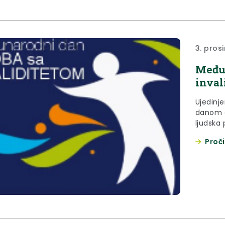
sati u U
Tuđmana
3. pros
Međun
inval
Ujedinjeni
danom o
ljudska 
pozvala 
Proči
prosinca
ljudskih
društvu.