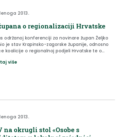
denoga 2013.
župana o regionalizaciji Hrvatske
s održanoj konferenciji za novinare župan Željko
znio je stav Krapinsko-zagorske županije, odnosno
e koalicije o regionalnoj podjeli Hrvatske te o
zaciji Porezne uprave u Hrvatskoj.
taj više
denoga 2013.
 na okrugli stol «Osobe s