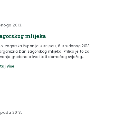
enoga 2013.
agorskog mlijeka
o-zagorska županija u srijedu, 6. studenog 2013.
rganizira Dan zagorskog mlijeka. Prilika je to za
ivanje građana o kvaliteti domaćeg svježeg
 te o važnosti njegove konzumacije.
taj više
topada 2013.