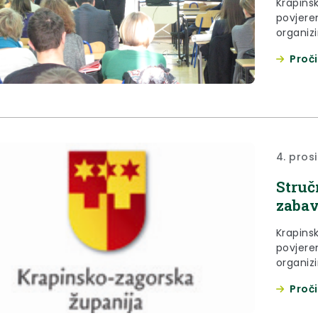
Krapins
povjere
organizi
tribinu
Proči
ovisnost
4. pros
Struč
zabav
Krapins
povjere
organiz
protiv o
Proči
„Igre n
održati dana 11. prosinca (srijed