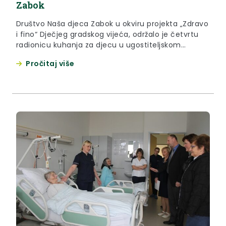
Zabok
Društvo Naša djeca Zabok u okviru projekta „Zdravo
i fino“ Dječjeg gradskog vijeća, održalo je četvrtu
radionicu kuhanja za djecu u ugostiteljskom
kabinetu Srednje škole Zabok, ovaj put u atmosferi
Pročitaj više
predblagdanskog raspoloženja i mirisnih jela.
Radionici je prisustvovala i zamjenica župana
Krapinsko-zagorske županije Jasna Petek.