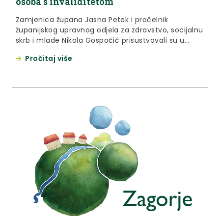
osoba s invaliditetom
Zamjenica župana Jasna Petek i pročelnik
županijskog upravnog odjela za zdravstvo, socijalnu
skrb i mlade Nikola Gospočić prisustvovali su u
utorak, 23. prosinca koordinaciji udruga osoba s
Pročitaj više
invaliditetom koja je održana u Zaboku.