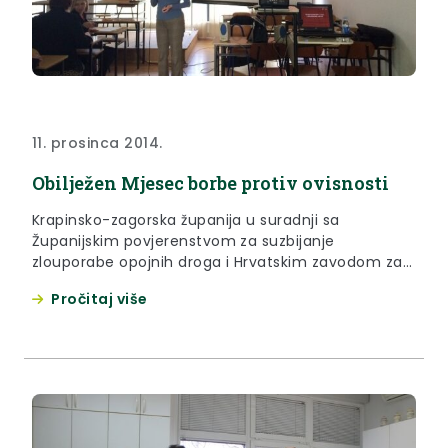
11. prosinca 2014.
Obilježen Mjesec borbe protiv ovisnosti
Krapinsko-zagorska županija u suradnji sa
Županijskim povjerenstvom za suzbijanje
zlouporabe opojnih droga i Hrvatskim zavodom za
zapošljavanje, Područnim uredom Krapina
Pročitaj više
organizirala je dana 10. prosinca 2014.centralno
obilježavanje Mjeseca borbe protiv ovisnosti u
Zaboku.