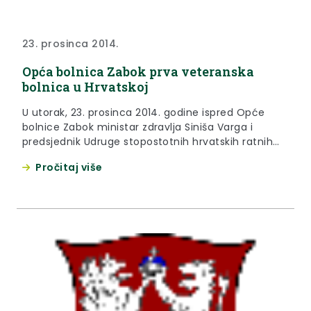
23. prosinca 2014.
Opća bolnica Zabok prva veteranska
bolnica u Hrvatskoj
U utorak, 23. prosinca 2014. godine ispred Opće
bolnice Zabok ministar zdravlja Siniša Varga i
predsjednik Udruge stopostotnih hrvatskih ratnih
vojnih invalida prve skupine Đuro Glogoški, uz
Pročitaj više
župana Krapinsko-zagorske županije Željka Kolara,
gradonačelnika Zaboka Ivana Hanžeka, sanacijskog
upravitelja bolnice Ivana Švajgera te predstavnike
braniteljskih udruga otkrili su ploču na kojoj piše
"Opća bolnica Zabok i bolnica hrvatskih veterana
Zabok".