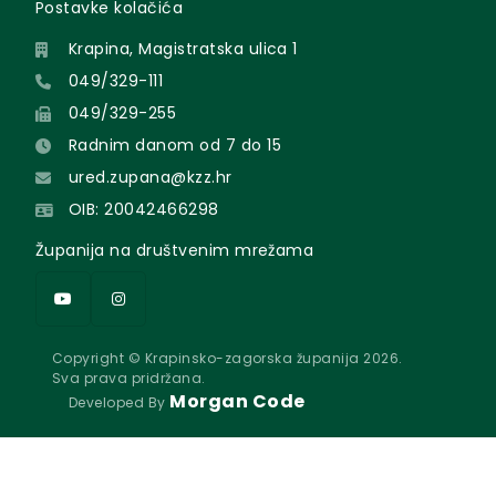
Postavke kolačića
Krapina, Magistratska ulica 1
049/329-111
049/329-255
Radnim danom od 7 do 15
ured.zupana@kzz.hr
OIB: 20042466298
Županija na društvenim mrežama
Copyright © Krapinsko-zagorska županija 2026.
Sva prava pridržana.
Morgan Code
Developed By