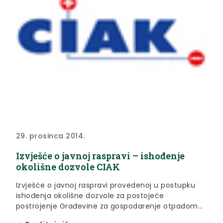
29. prosinca 2014.
Izvješće o javnoj raspravi – ishođenje
okolišne dozvole CIAK
Izvješće o javnoj raspravi provedenoj u postupku
ishođenja okolišne dozvole za postojeće
postrojenje Građevine za gospodarenje otpadom
C.I.A.K. d.o.o. Zabok