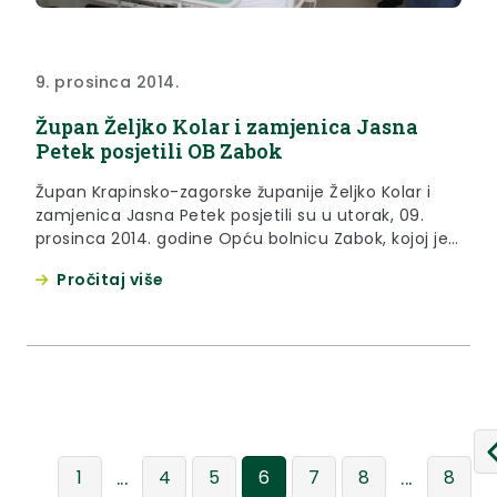
9. prosinca 2014.
Župan Željko Kolar i zamjenica Jasna
Petek posjetili OB Zabok
Župan Krapinsko-zagorske županije Željko Kolar i
zamjenica Jasna Petek posjetili su u utorak, 09.
prosinca 2014. godine Opću bolnicu Zabok, kojoj je
Županija donirala 34 tisuća kuna za kupnju 7
Pročitaj više
antidekubitalnih madraca i 1000 metara platna za
šivanje posteljnog rublja.
...
...
1
4
5
6
7
8
8