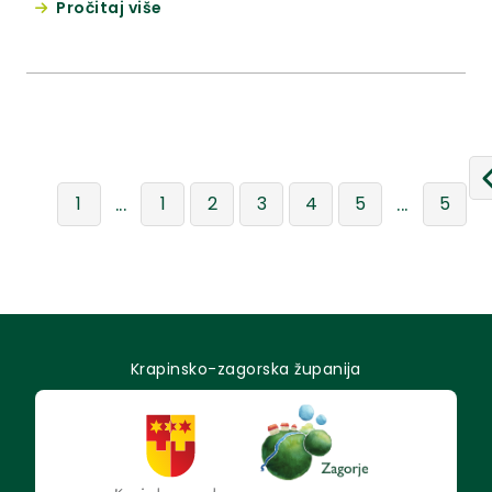
Pročitaj više
...
...
1
1
2
3
4
5
5
Krapinsko-zagorska županija