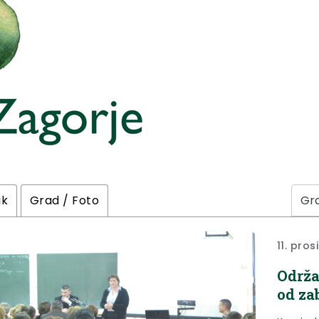
ik
Grad / Foto
11. pros
Održa
od za