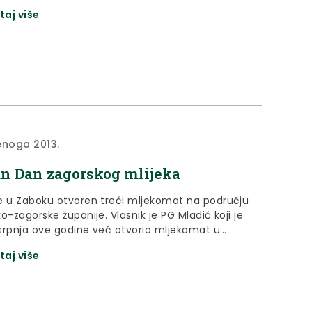
/2013), a povodom zahtjeva Zagorskog metalca
taj više
Celine 2, Zabok od 4. rujna 2013. godine, za
om Ocjene prihvatljivosti zahvata za ekološku
daje RJEŠENJE I. Planirani zahvat izgradnje
tlačnog plinovoda Bedekovčina–Špičkovina...
enoga 2013.
n Dan zagorskog mlijeka
e u Zaboku otvoren treći mljekomat na području
o-zagorske županije. Vlasnik je PG Mladić koji je
srpnja ove godine već otvorio mljekomat u
 dok je onaj u Krapini u vlasništvu OPG-a Benko.
taj više