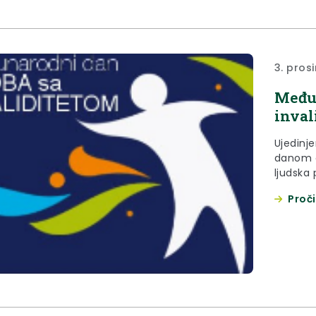
sati u U
Tuđmana
3. pros
Međun
inval
Ujedinjeni
danom o
ljudska 
pozvala 
Proči
prosinca
ljudskih
društvu.