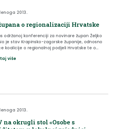
denoga 2013.
župana o regionalizaciji Hrvatske
s održanoj konferenciji za novinare župan Željko
znio je stav Krapinsko-zagorske županije, odnosno
e koalicije o regionalnoj podjeli Hrvatske te o
zaciji Porezne uprave u Hrvatskoj.
taj više
denoga 2013.
 na okrugli stol «Osobe s