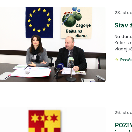
28. stu
Stav 
Na dana
Kolar i
vladajuć
reorgani
Proči
26. stu
POZIV