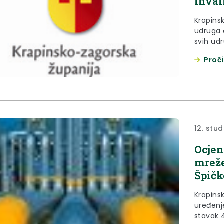
inval
Krapins
udruga 
svih ud
Krapinsk
Proči
povodom
koji će se održat
2013.god
Zaboku, 
12. stu
Ocjen
mreže
Špičk
Krapins
uređenje
stavak 4