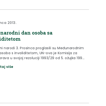
pravnoj zgradi „Regeneracije“, Prilaz dr. F.
 15, Zabok.
inca 2013.
arodni dan osoba sa
iditetom
 narodi 3. Prosinca proglasili su Međunarodnim
soba s invaliditetom, UN-ova je Komisija za
prava u svojoj rezoluciji 1993/29 od 5. ožujka 1993.
zemlje članice da ističu obilježavanje 3.
taj više
: "s ciljem postizanja punog i jednakog uživanja
 prava i sudjelovanja osoba s invaliditetom u
"