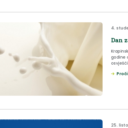
4. stud
Dan z
Krapinsk
godine o
osvješć
mlijeka
Proči
25. lis