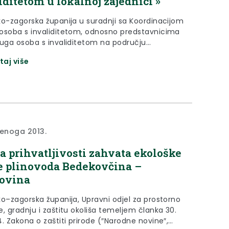
iditetom u lokalnoj zajednici »
ko-zagorska županija u suradnji sa Koordinacijom
osoba s invaliditetom, odnosno predstavnicima
ruga osoba s invaliditetom na području
o-zagorske županije organizira okrugli stol
taj više
 Međunarodnog dana osoba s invaliditetom
i dana 02. prosinca (ponedjeljak)
ine u 12,00 sati u Galeriji Grada Zaboka u
Zivtov trg 10..
denoga 2013.
a prihvatljivosti zahvata ekološke
 plinovoda Bedekovčina –
ovina
ko–zagorska županija, Upravni odjel za prostorno
, gradnju i zaštitu okoliša temeljem članka 30.
. Zakona o zaštiti prirode (″Narodne novine″,