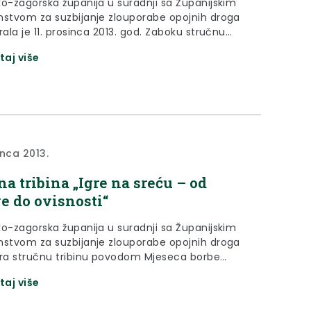
ko-zagorska županija u suradnji sa Županijskim
nstvom za suzbijanje zlouporabe opojnih droga
rala je 11. prosinca 2013. god. Zaboku stručnu
 pod nazivom „Igre na sreću - od zabave do
taj više
i“.
inca 2013.
na tribina „Igre na sreću – od
e do ovisnosti“
ko-zagorska županija u suradnji sa Županijskim
nstvom za suzbijanje zlouporabe opojnih droga
ira stručnu tribinu povodom Mjeseca borbe
visnosti (15. studeni – 15. prosinca) pod nazivom
taj više
a sreću-od zabave do ovisnosti“ koja će se
a) 2013.godine u 09,00