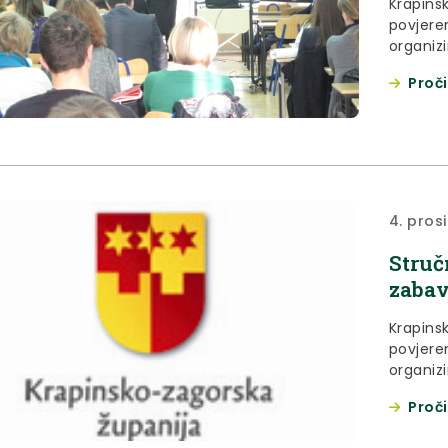
Krapins
povjere
organizi
tribinu
Proči
ovisnost
4. pros
Struč
zabav
Krapins
povjere
organiz
protiv o
Proči
„Igre n
održati dana 11. prosinca (srijed