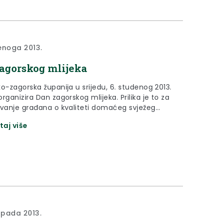
enoga 2013.
agorskog mlijeka
o-zagorska županija u srijedu, 6. studenog 2013.
rganizira Dan zagorskog mlijeka. Prilika je to za
ivanje građana o kvaliteti domaćeg svježeg
 te o važnosti njegove konzumacije.
taj više
topada 2013.