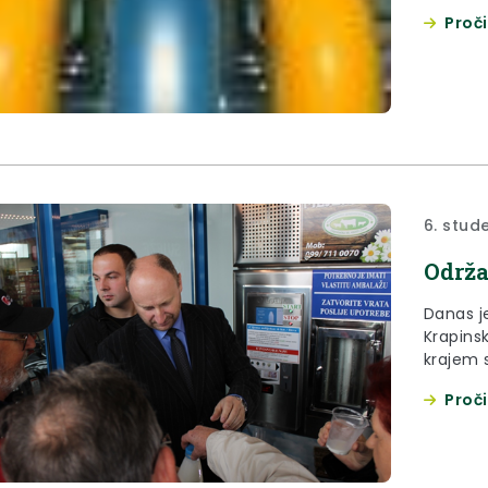
broj 80
Proči
d.o.o., 
provedb
mrežu iz
srednje
6. stud
Održa
Danas j
Krapinsk
krajem 
Zlataru,
Proči