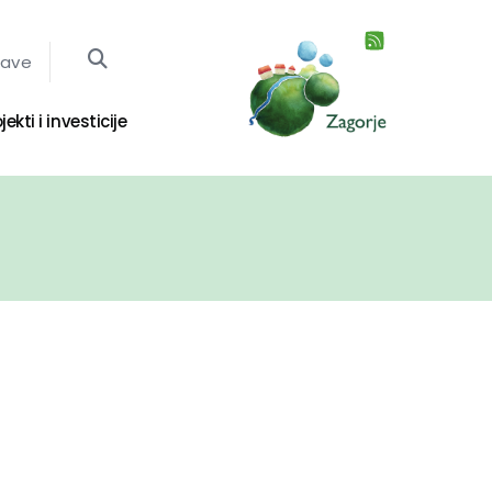
jave
jekti i investicije