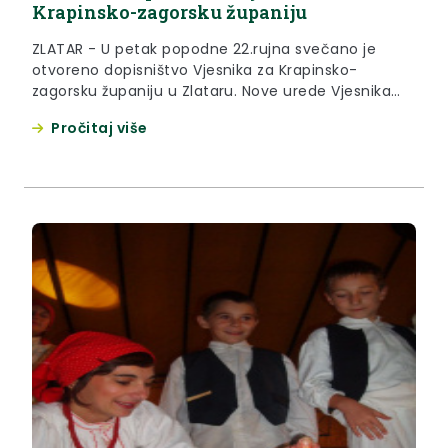
Krapinsko-zagorsku županiju
ZLATAR - U petak popodne 22.rujna svečano je
otvoreno dopisništvo Vjesnika za Krapinsko-
zagorsku županiju u Zlataru. Nove urede Vjesnika
otvorio je zamjenik glavnog urednika Karlo
Pročitaj više
Roksandić koji je naglasio da će Hrvatsko zagorje od
sada dobiti više medijskog prostora u ovim
dnevnim novinama.