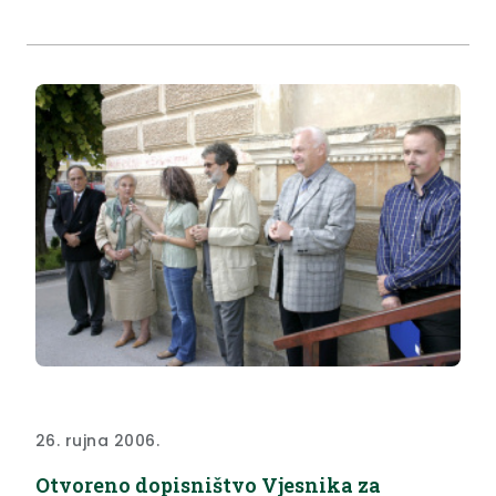
je dožupanu Gredičaku prostorije u kojima je
nastala šteta od poplave.
26. rujna 2006.
Otvoreno dopisništvo Vjesnika za