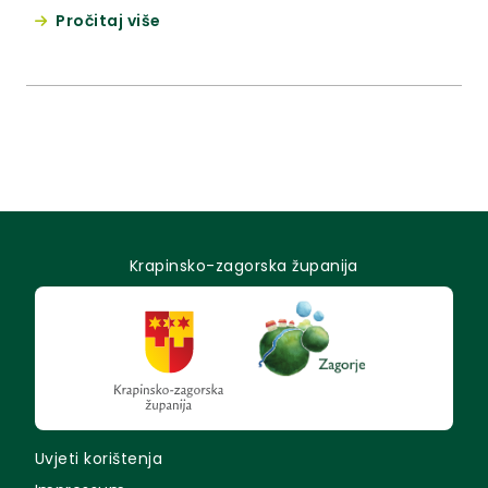
udruga invalida Krapinsko-zagorske županije. Time
Pročitaj više
će Krapinsko – zagorska županija postati prva
županija u Hrvatskoj koja će imati vodič za invalide.
Krapinsko-zagorska županija
Uvjeti korištenja