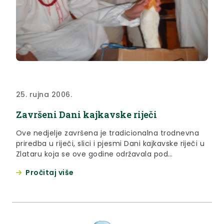
25. rujna 2006.
Završeni Dani kajkavske riječi
Ove nedjelje završena je tradicionalna trodnevna
priredba u riječi, slici i pjesmi Dani kajkavske riječi u
Zlataru koja se ove godine održavala pod
pokroviteljstvom Ministarstva kulture obilovala je
Pročitaj više
kulturnim, zabavnim i sportskim sadržajima na
čijem je otvaranju bila i Vlasta Hubicki, županica
Krapinsko-zagorske županije.