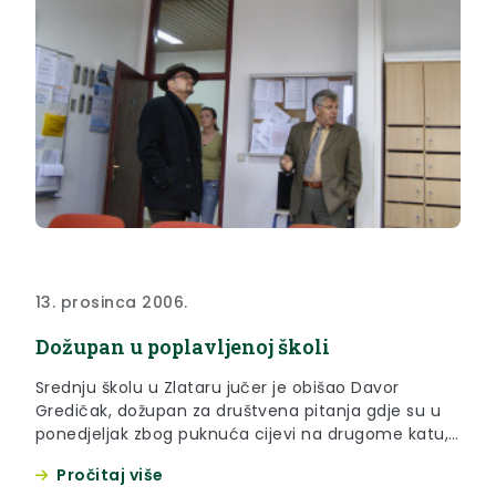
13. prosinca 2006.
Dožupan u poplavljenoj školi
Srednju školu u Zlataru jučer je obišao Davor
Gredičak, dožupan za društvena pitanja gdje su u
ponedjeljak zbog puknuća cijevi na drugome katu,
bili poplavljeni cijeli prvi kat i prizemlje te dio
Pročitaj više
drugoga kata. Ravnatelj škole Stjepan Škof pokazao