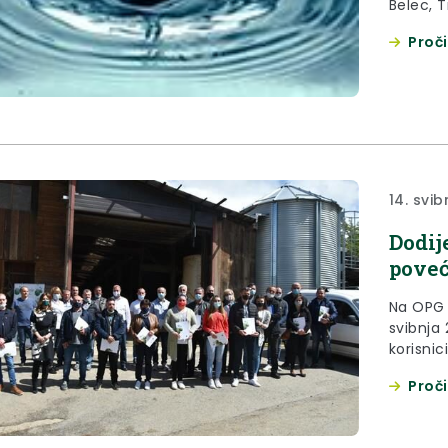
Proči
14. svib
Dodij
poveć
Na OPG 
svibnja
korisnic
za pove
Proči