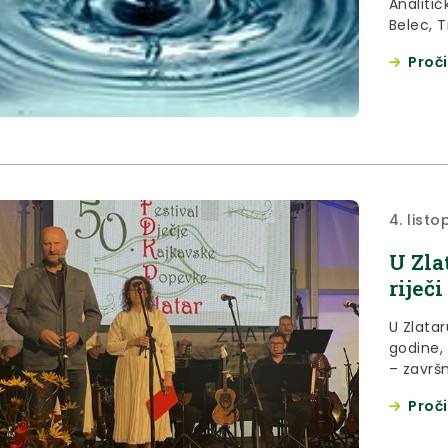
Analitič
Belec, T
Proči
4. list
U Zla
riječi
U Zlatar
godine,
– završn
Proči