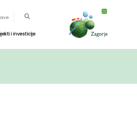
jave
jekti i investicije