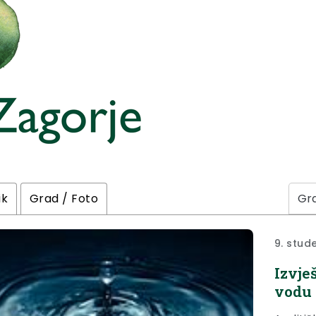
ik
Grad / Foto
9. stud
Izvje
vodu 