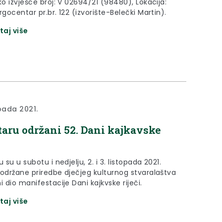
ko izvješće broj: V 02694/21 (98480), Lokacija:
rgocentar pr.br. 122 (izvorište-Belečki Martin).
taj više
opada 2021.
taru održani 52. Dani kajkavske
u su u subotu i nedjelju, 2. i 3. listopada 2021.
 održane priredbe dječjeg kulturnog stvaralaštva
i dio manifestacije Dani kajkvske riječi.
taj više