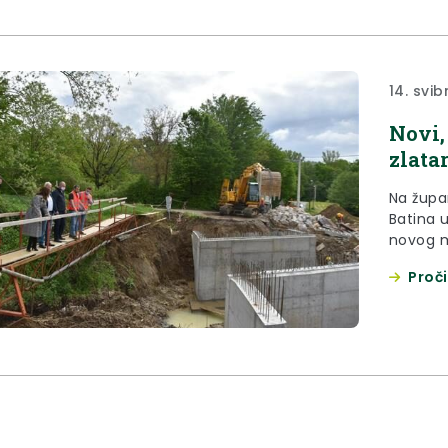
14. svib
Novi,
zlata
Na župa
Batina u
novog 
Proči