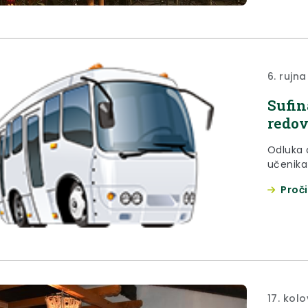
6. rujna
Sufin
redov
Odluka 
učenika 
Proči
17. kol