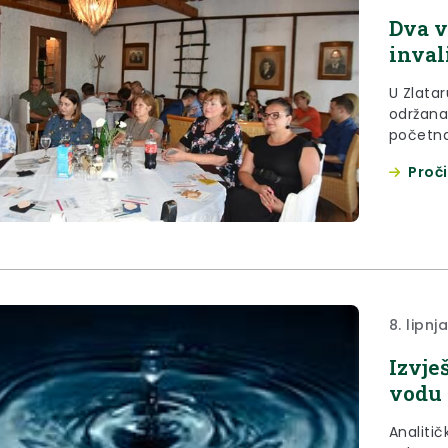
Dva v
inval
U Zlatar
održana
početna 
provodi
Proči
zagorsk
8. lipnj
Izvje
vodu 
Analitič