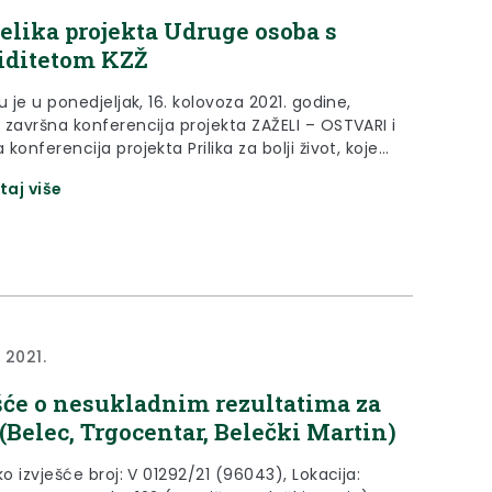
elika projekta Udruge osoba s
iditetom KZŽ
u je u ponedjeljak, 16. kolovoza 2021. godine,
 završna konferencija projekta ZAŽELI – OSTVARI i
konferencija projekta Prilika za bolji život, koje
 Udruga osoba s invaliditetom Krapinsko-
taj više
e županije.
a 2021.
šće o nesukladnim rezultatima za
(Belec, Trgocentar, Belečki Martin)
ko izvješće broj: V 01292/21 (96043), Lokacija: