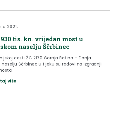
nja 2021.
 930 tis. kn. vrijedan most u
rskom naselju Ščrbinec
nijskoj cesti ŽC 2170 Gornja Batina – Donja
 naselju Ščrbinec u tijeku su radovi na izgradnji
mosta.
taj više