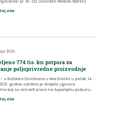
Belec, Trgocentar pr. br. 122 (Izvorište-Belečki Martin)
taj više
nja 2021.
eljeno 774 tis. kn potpora za
anje poljoprivredne proizvodnje
– u Božidara Domitrana u Martinšćini u petak, 14.
 2021. godine održana je dodjela ugovora
ima koji su ostvarili pravo na županijsku potporu
ćanje poljoprivredne proizvodnje.
taj više