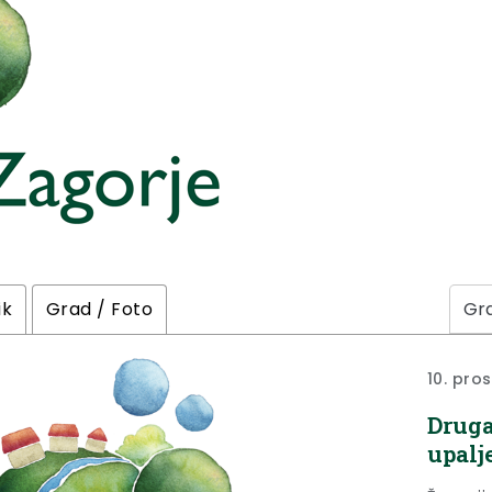
ik
Grad / Foto
10. pro
Druga
upalj