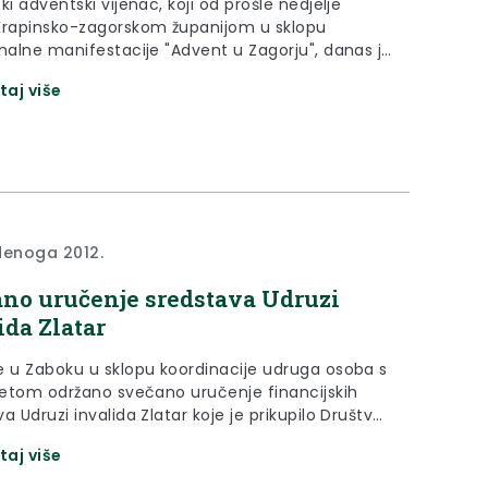
ki adventski vijenac, koji od prošle nedjelje
Krapinsko-zagorskom županijom u sklopu
onalne manifestacije "Advent u Zagorju", danas je
io polaznike Dječjeg vrtića i jaslica Uzdanica u
taj više
denoga 2012.
no uručenje sredstava Udruzi
ida Zlatar
e u Zaboku u sklopu koordinacije udruga osoba s
itetom održano svečano uručenje financijskih
a Udruzi invalida Zlatar koje je prikupilo Društvo
o-hrvatskog prijateljstva.
taj više