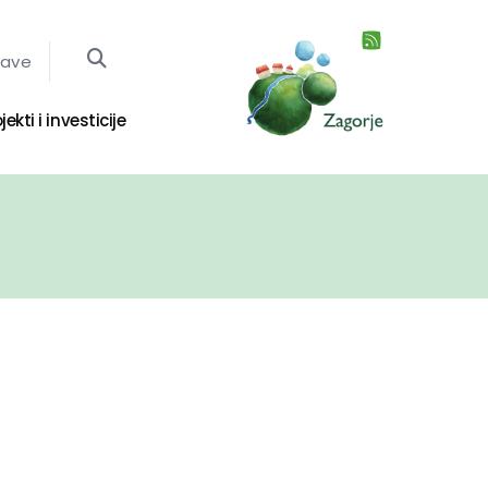
jave
jekti i investicije