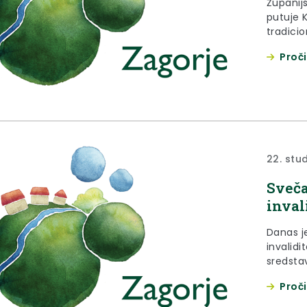
Županijs
putuje 
tradici
razvesel
Proči
Zlataru.
22. stu
Sveča
inval
Danas j
invalid
sredstav
francusk
Proči