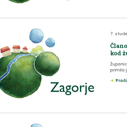
7. stud
Člano
kod ž
Županic
primila 
Proči