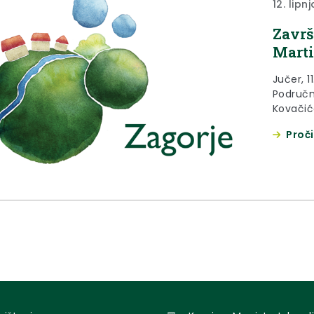
12. lipn
Završ
Mart
Jučer, 1
Područn
Kovačića
Borovča
Proči