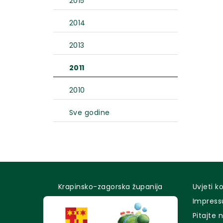
2015
2014
2013
2011
2010
Sve godine
Krapinsko-zagorska županija
Uvjeti k
Impres
Pitajte 