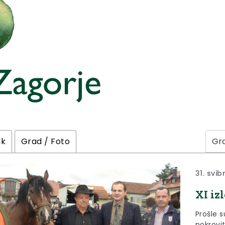
ik
Grad / Foto
31. svib
XI iz
Prošle 
pokrovit