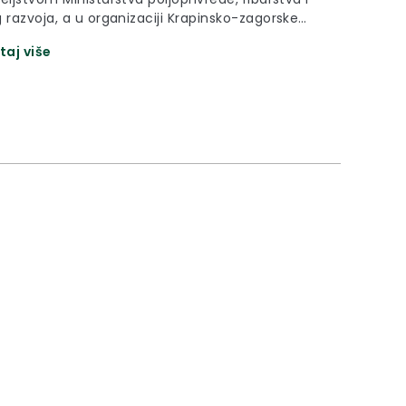
 razvoja, a u organizaciji Krapinsko-zagorske
e, Hrvatske poljoprivredne agencije, Grada
taj više
, Hrvatske poljoprivredne komore, Hrvatske
rske komore – Županijske komore Krapina, te
točara i konjogojaca održana je XI. izložba stoke
izložba konja Krapinsko-zagorske županije