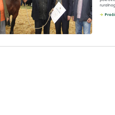
ruralnog
županij
Proči
Zlatara
gospoda
udruga s
i XIII. 