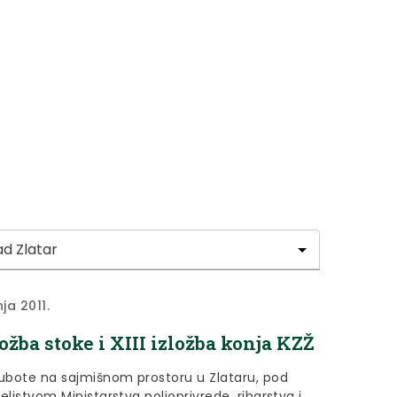
nja 2011.
ložba stoke i XIII izložba konja KZŽ
subote na sajmišnom prostoru u Zlataru, pod
eljstvom Ministarstva poljoprivrede, ribarstva i