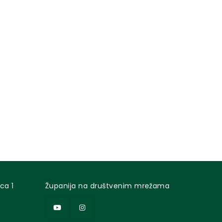
ca 1
Županija na društvenim mrežama