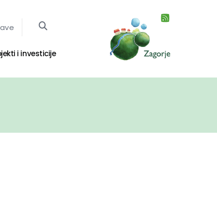
jave
jekti i investicije