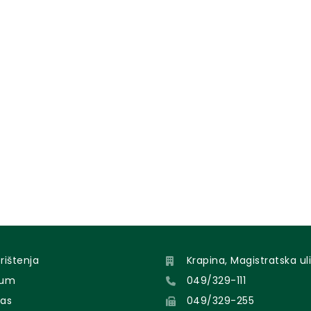
orištenja
Krapina, Magistratska uli
sum
049/329-111
nas
049/329-255