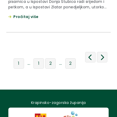
pisarnica u Ispostavi Donja Stubica radi srijedom i
petkom, a u Ispostavi Zlatar ponedjeljkom, utorkom
i četvrtkom. Zahvaljujemo građanima na
Pročitaj više
razumijevanju.
...
...
1
1
2
2
Krapinsko-zagorska županija