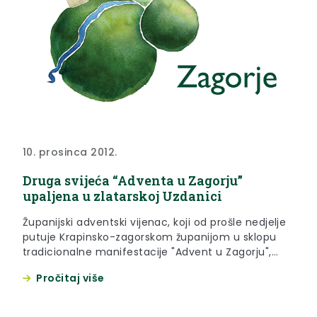
10. prosinca 2012.
Druga svijeća “Adventa u Zagorju”
upaljena u zlatarskoj Uzdanici
Županijski adventski vijenac, koji od prošle nedjelje
putuje Krapinsko-zagorskom županijom u sklopu
tradicionalne manifestacije "Advent u Zagorju",
danas je razveselio polaznike Dječjeg vrtića i jaslica
Pročitaj više
Uzdanica u Zlataru.