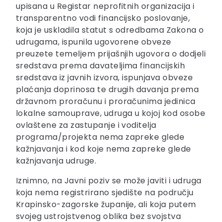
upisana u Registar neprofitnih organizacija i
transparentno vodi financijsko poslovanje,
koja je uskladila statut s odredbama Zakona o
udrugama, ispunila ugovorene obveze
preuzete temeljem prijašnjih ugovora o dodjeli
sredstava prema davateljima financijskih
sredstava iz javnih izvora, ispunjava obveze
plaćanja doprinosa te drugih davanja prema
državnom proračunu i proračunima jedinica
lokalne samouprave, udruga u kojoj kod osobe
ovlaštene za zastupanje i voditelja
programa/projekta nema zapreke glede
kažnjavanja i kod koje nema zapreke glede
kažnjavanja udruge.
Iznimno, na Javni poziv se može javiti i udruga
koja nema registrirano sjedište na području
Krapinsko-zagorske županije, ali koja putem
svojeg ustrojstvenog oblika bez svojstva